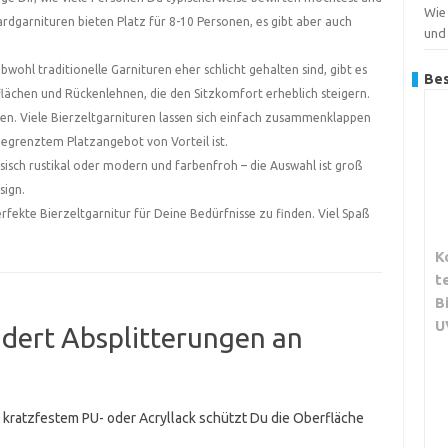
Wie
dgarnituren bieten Platz für 8-10 Personen, es gibt aber auch
und
bwohl traditionelle Garnituren eher schlicht gehalten sind, gibt es
Bes
ächen und Rückenlehnen, die den Sitzkomfort erheblich steigern.
ten. Viele Bierzeltgarnituren lassen sich einfach zusammenklappen
begrenztem Platzangebot von Vorteil ist.
ssisch rustikal oder modern und farbenfroh – die Auswahl ist groß
sign.
perfekte Bierzeltgarnitur für Deine Bedürfnisse zu finden. Viel Spaß
K
t
B
U
ndert Absplitterungen an
 kratzfestem PU- oder Acryllack schützt Du die Oberfläche