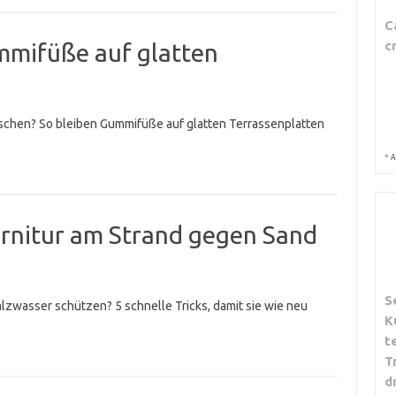
C
c
mmifüße auf glatten
tschen? So bleiben Gummifüße auf glatten Terrassenplatten
*
A
arnitur am Strand gegen Sand
S
alzwasser schützen? 5 schnelle Tricks, damit sie wie neu
K
t
T
d