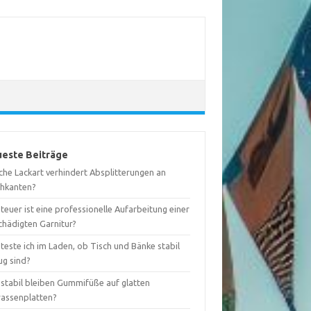
este Beiträge
che Lackart verhindert Absplitterungen an
chkanten?
teuer ist eine professionelle Aufarbeitung einer
chädigten Garnitur?
teste ich im Laden, ob Tisch und Bänke stabil
ug sind?
 stabil bleiben Gummifüße auf glatten
rassenplatten?