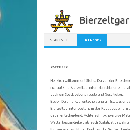
Zum
Inhalt
Bierzeltgar
springen
STARTSEITE
RATGEBER
RATGEBER
Herzlich willkommen! Stehst Du vor der Entschei
richtig! Eine Bierzeltgarnitur ist nicht nur ein 
auch ein Stück Lebensfreude und Geselligkeit.
Bevor Du eine Kaufentscheidung triffst, lass uns
Bierzeltgarnitur besteht in der Regel aus einem 
dabei entscheidend. Achte auf hochwertige Mater
Wetterbeständigkeit als auch Stabilität gewährle
Ein weiterer wichtiger Punkt ist die Größe. Über