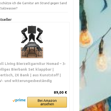
 schütze ich die Garnitur am Strand gegen Sand
 Salzwasser?
tseller
oll Living Bierzeltgarnitur Nomad – 3-
eiliges Bierbank Set klappbar |
iertisch, 2X Bank | aus Kunststoff |
V- und witterungesbeständig
89,00 €
Bei Amazon
ansehen