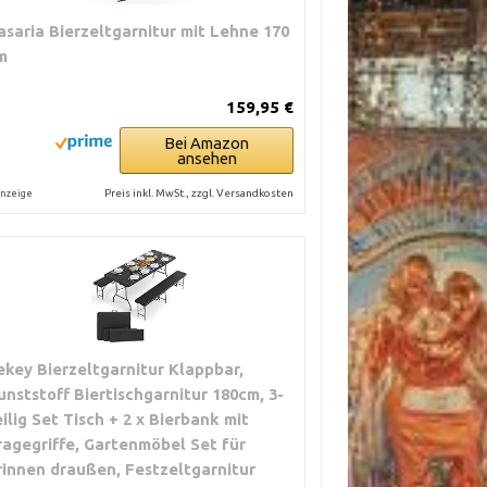
asaria Bierzeltgarnitur mit Lehne 170
m
159,95 €
Bei Amazon
ansehen
Preis inkl. MwSt., zzgl. Versandkosten
nzeige
ekey Bierzeltgarnitur Klappbar,
unststoff Biertischgarnitur 180cm, 3-
eilig Set Tisch + 2 x Bierbank mit
ragegriffe, Gartenmöbel Set für
rinnen draußen, Festzeltgarnitur