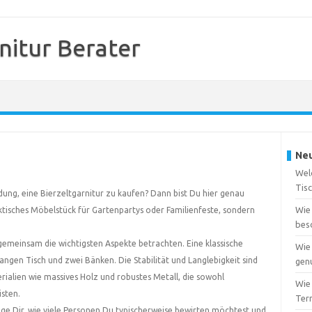
nitur Berater
Neu
Wel
Tis
dung, eine Bierzeltgarnitur zu kaufen? Dann bist Du hier genau
Wie 
praktisches Möbelstück für Gartenpartys oder Familienfeste, sondern
bes
 gemeinsam die wichtigsten Aspekte betrachten. Eine klassische
Wie 
langen Tisch und zwei Bänken. Die Stabilität und Langlebigkeit sind
gen
ialien wie massives Holz und robustes Metall, die sowohl
Wie
isten.
Ter
lege Dir, wie viele Personen Du typischerweise bewirten möchtest und