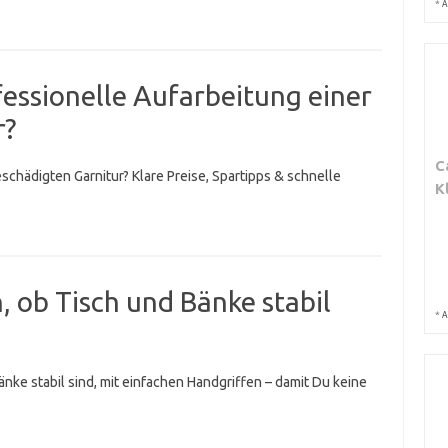
*
A
fessionelle Aufarbeitung einer
r?
C
schädigten Garnitur? Klare Preise, Spartipps & schnelle
K
, ob Tisch und Bänke stabil
*
A
nke stabil sind, mit einfachen Handgriffen – damit Du keine