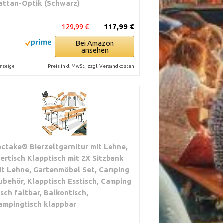
attan-Optik (Schwarz)
129,99 €
117,99 €
Bei Amazon
ansehen
Preis inkl. MwSt., zzgl. Versandkosten
nzeige
ectake® Bierzeltgarnitur mit Lehne,
iertisch Klapptisch mit 2X Sitzbank
it Lehne, Gartenmöbel Set, Camping
ubehör, Klapptisch Esstisch, Camping
isch faltbar, Balkontisch,
ampingtisch klappbar