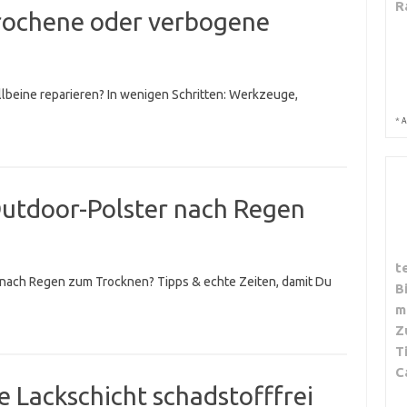
R
brochene oder verbogene
lbeine reparieren? In wenigen Schritten: Werkzeuge,
*
A
utdoor-Polster nach Regen
t
nach Regen zum Trocknen? Tipps & echte Zeiten, damit Du
B
m
Z
T
C
e Lackschicht schadstofffrei