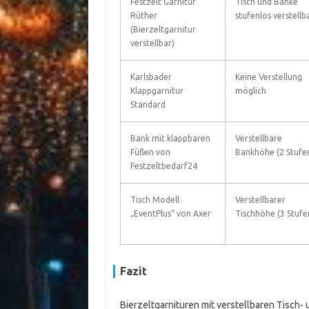
Festzelt Garnitur
Tisch und Bänke
Rüther
stufenlos verstellb
(Bierzeltgarnitur
verstellbar)
Karlsbader
Keine Verstellung
Klappgarnitur
möglich
Standard
Bank mit klappbaren
Verstellbare
Füßen von
Bankhöhe (2 Stufe
Festzeltbedarf24
Tisch Modell
Verstellbarer
„EventPlus“ von Axer
Tischhöhe (3 Stufe
Fazit
Bierzeltgarnituren mit verstellbaren Tisch