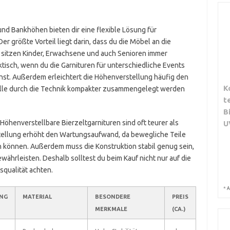
und Bankhöhen bieten dir eine flexible Lösung für
 größte Vorteil liegt darin, dass du die Möbel an die
 sitzen Kinder, Erwachsene und auch Senioren immer
ktisch, wenn du die Garnituren für unterschiedliche Events
nst. Außerdem erleichtert die Höhenverstellung häufig den
K
elle durch die Technik kompakter zusammengelegt werden
t
B
Höhenverstellbare Bierzeltgarnituren sind oft teurer als
U
stellung erhöht den Wartungsaufwand, da bewegliche Teile
sen können. Außerdem muss die Konstruktion stabil genug sein,
ährleisten. Deshalb solltest du beim Kauf nicht nur auf die
squalität achten.
*
A
NG
MATERIAL
BESONDERE
PREIS
MERKMALE
(CA.)