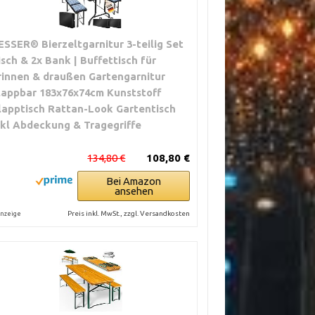
ESSER® Bierzeltgarnitur 3-teilig Set
isch & 2x Bank | Buffettisch für
rinnen & draußen Gartengarnitur
lappbar 183x76x74cm Kunststoff
lapptisch Rattan-Look Gartentisch
nkl Abdeckung & Tragegriffe
134,80 €
108,80 €
Bei Amazon
ansehen
Preis inkl. MwSt., zzgl. Versandkosten
nzeige