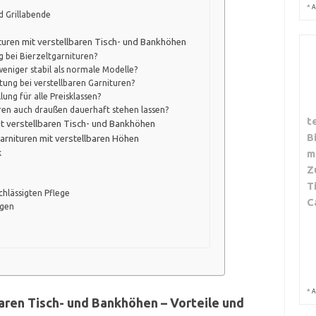
*
A
d Grillabende
ituren mit verstellbaren Tisch- und Bankhöhen
g bei Bierzeltgarnituren?
weniger stabil als normale Modelle?
tung bei verstellbaren Garnituren?
lung für alle Preisklassen?
uren auch draußen dauerhaft stehen lassen?
t
mit verstellbaren Tisch- und Bankhöhen
B
arnituren mit verstellbaren Höhen
m
k
Z
T
chlässigten Pflege
C
ngen
*
A
baren Tisch- und Bankhöhen – Vorteile und