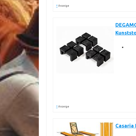
*
Anzeige
DEGAMO 
Kunststo
*
Anzeige
Casaria 