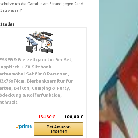
 schütze ich die Garnitur am Strand gegen Sand
 Salzwasser?
tseller
ESSER® Bierzeltgarnitur 3er Set,
lapptisch + 2X Sitzbank –
artenmöbel Set für 8 Personen,
83x76x74cm, Bierbankgarnitur für
arten, Balkon, Camping & Party,
bdeckung & Kofferfunktion,
nthrazit
134,80 €
108,80 €
Bei Amazon
ansehen