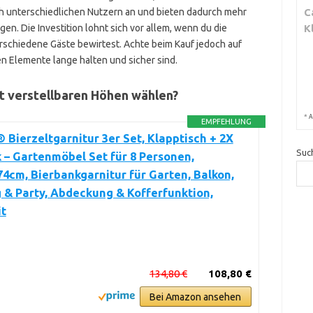
C
sich unterschiedlichen Nutzern an und bieten dadurch mehr
K
en. Die Investition lohnt sich vor allem, wenn du die
erschiedene Gäste bewirtest. Achte beim Kauf jedoch auf
ren Elemente lange halten und sicher sind.
it verstellbaren Höhen wählen?
*
A
EMPFEHLUNG
Bierzeltgarnitur 3er Set, Klapptisch + 2X
Suc
 – Gartenmöbel Set für 8 Personen,
4cm, Bierbankgarnitur für Garten, Balkon,
& Party, Abdeckung & Kofferfunktion,
it
134,80 €
108,80 €
Bei Amazon ansehen