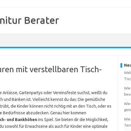
nitur Berater
Neu
uren mit verstellbaren Tisch-
Wel
Tis
Wie 
e Anlässe, Gartenpartys oder Vereinsfeste suchst, weißt du
bes
sch und Bänken ist. Vielleicht kennst du das: Die gemütliche
Wie 
t, die Kinder können nicht richtig mit an den Tisch, oder es
gen
edene Bedürfnisse abzudecken. Genau hier kommen
Wie
isch- und Bankhöhen
ins Spiel. Sie bieten dir die Möglichkeit,
Ter
du sowohl für Erwachsene als auch für Kinder eine optimale