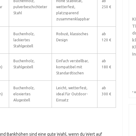
Buchenholz,
Hohe Stabilität,
ab
ar
pulverbeschichteter
wetterfest,
250 €
Stahl
platzsparend
K
zusammenklappbar
T
d
Buchenholz,
Robust, klassisches
ab
k
lackiertes
Design
120 €
Stahlgestell
K
I
Buchenholz,
Einfach verstellbar,
ab
n)
Stahlgestell
kompatibel mit
180 €
Standardtischen
Buchenholz,
Leicht, wetterfest,
ab
*
A
n)
eloxiertes
ideal für Outdoor-
300 €
Alugestell
Einsatz
- und Bankhöhen sind eine gute Wahl, wenn du Wert auf