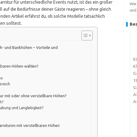
rnitur für unterschiedliche Events nutzt, ist das ein großer
Wie
ell auf die Bedürfnisse deiner Gäste reagieren – ohne gleich
und
den Artikel erfährst du, ob solche Modelle tatsächlich
en solltest.
Bes
ch- und Bankhöhen – Vorteile und
K
K
ellbaren Höhen wählen?
G
en
1
bereich
G
A
itur mit oder ohne verstellbare Höhen?
A
ch?
dhabung und Langlebigkeit?
rnituren mit verstellbaren Höhen