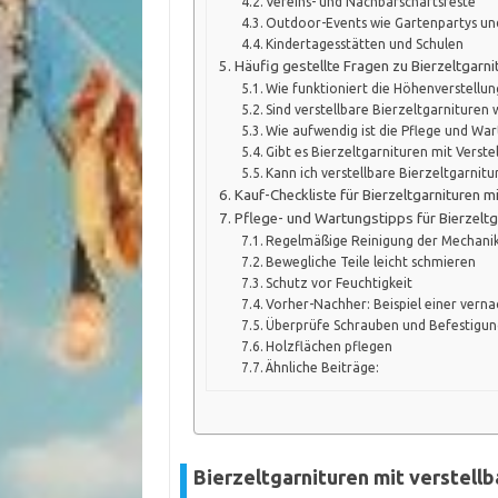
Vereins- und Nachbarschaftsfeste
Outdoor-Events wie Gartenpartys un
Kindertagesstätten und Schulen
Häufig gestellte Fragen zu Bierzeltgarn
Wie funktioniert die Höhenverstellun
Sind verstellbare Bierzeltgarnituren 
Wie aufwendig ist die Pflege und War
Gibt es Bierzeltgarnituren mit Verstel
Kann ich verstellbare Bierzeltgarnit
Kauf-Checkliste für Bierzeltgarnituren 
Pflege- und Wartungstipps für Bierzeltg
Regelmäßige Reinigung der Mechani
Bewegliche Teile leicht schmieren
Schutz vor Feuchtigkeit
Vorher-Nachher: Beispiel einer verna
Überprüfe Schrauben und Befestigu
Holzflächen pflegen
Ähnliche Beiträge:
Bierzeltgarnituren mit verstell