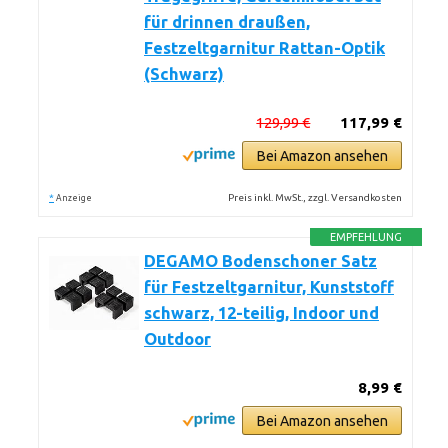
für drinnen draußen,
Festzeltgarnitur Rattan-Optik
(Schwarz)
129,99 €
117,99 €
Bei Amazon ansehen
*
Preis inkl. MwSt., zzgl. Versandkosten
Anzeige
EMPFEHLUNG
DEGAMO Bodenschoner Satz
für Festzeltgarnitur, Kunststoff
schwarz, 12-teilig, Indoor und
Outdoor
8,99 €
Bei Amazon ansehen