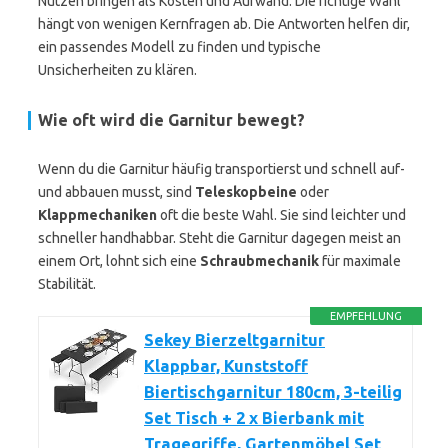
Nutzen bringen als Kosten und Aufwand. Die richtige Wahl
hängt von wenigen Kernfragen ab. Die Antworten helfen dir,
ein passendes Modell zu finden und typische
Unsicherheiten zu klären.
Wie oft wird die Garnitur bewegt?
Wenn du die Garnitur häufig transportierst und schnell auf-
und abbauen musst, sind
Teleskopbeine
oder
Klappmechaniken
oft die beste Wahl. Sie sind leichter und
schneller handhabbar. Steht die Garnitur dagegen meist an
einem Ort, lohnt sich eine
Schraubmechanik
für maximale
Stabilität.
EMPFEHLUNG
Sekey Bierzeltgarnitur
Klappbar, Kunststoff
Biertischgarnitur 180cm, 3-teilig
Set Tisch + 2 x Bierbank mit
Tragegriffe, Gartenmöbel Set