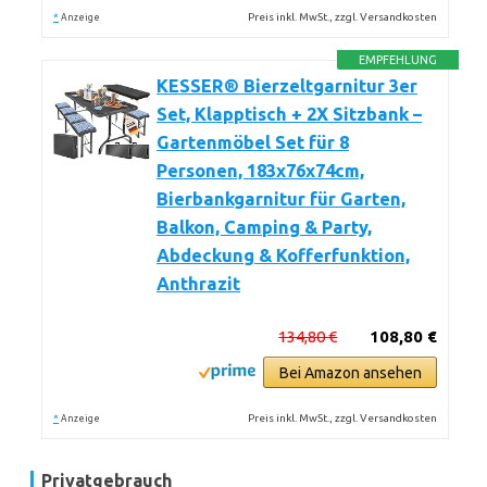
*
Preis inkl. MwSt., zzgl. Versandkosten
Anzeige
EMPFEHLUNG
KESSER® Bierzeltgarnitur 3er
Set, Klapptisch + 2X Sitzbank –
Gartenmöbel Set für 8
Personen, 183x76x74cm,
Bierbankgarnitur für Garten,
Balkon, Camping & Party,
Abdeckung & Kofferfunktion,
Anthrazit
134,80 €
108,80 €
Bei Amazon ansehen
*
Preis inkl. MwSt., zzgl. Versandkosten
Anzeige
Privatgebrauch