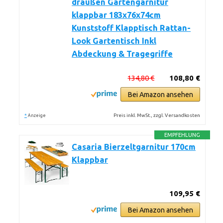
draußen Gartengarnitur
klappbar 183x76x74cm
Kunststoff Klapptisch Rattan-
Look Gartentisch Inkl
Abdeckung & Tragegriffe
134,80 €
108,80 €
Bei Amazon ansehen
*
Preis inkl. MwSt., zzgl. Versandkosten
Anzeige
EMPFEHLUNG
Casaria Bierzeltgarnitur 170cm
Klappbar
109,95 €
Bei Amazon ansehen