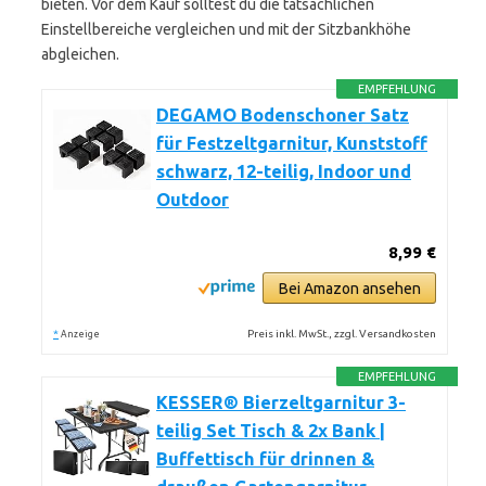
bieten. Vor dem Kauf solltest du die tatsächlichen
Einstellbereiche vergleichen und mit der Sitzbankhöhe
abgleichen.
EMPFEHLUNG
DEGAMO Bodenschoner Satz
für Festzeltgarnitur, Kunststoff
schwarz, 12-teilig, Indoor und
Outdoor
8,99 €
Bei Amazon ansehen
*
Preis inkl. MwSt., zzgl. Versandkosten
Anzeige
EMPFEHLUNG
KESSER® Bierzeltgarnitur 3-
teilig Set Tisch & 2x Bank |
Buffettisch für drinnen &