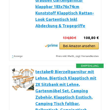
draußen Gartengarnitur
klappbar 183x76x74cm
Kunststoff Klapptisch Rattan-
Look Gartentisch Inkl
Abdeckung & Tragegriffe
134,80 €
108,80 €
Bei Amazon ansehen
*
Preis inkl. MwSt., zzgl. Versandkosten
Anzeige
EMPFEHLUNG
tectake® Bierzeltgarnitur mit
Lehne, Biertisch Klapptisch mit
2X Sitzbank mit Lehne,
Gartenmöbel Set, Camping
Zubehör, Klapptisch Esstisch,
Camping Tisch faltbar,