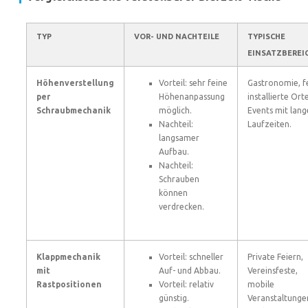
TYP
VOR- UND NACHTEILE
TYPISCHE
EINSATZBEREI
Höhenverstellung
Vorteil: sehr feine
Gastronomie, f
per
Höhenanpassung
installierte Orte
Schraubmechanik
möglich.
Events mit lan
Nachteil:
Laufzeiten.
langsamer
Aufbau.
Nachteil:
Schrauben
können
verdrecken.
Klappmechanik
Vorteil: schneller
Private Feiern,
mit
Auf- und Abbau.
Vereinsfeste,
Rastpositionen
Vorteil: relativ
mobile
günstig.
Veranstaltunge