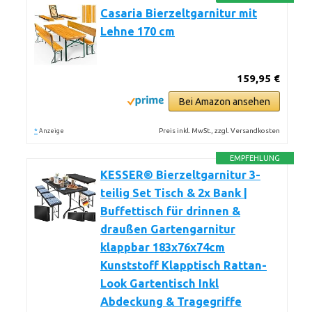
Casaria Bierzeltgarnitur mit
Lehne 170 cm
159,95 €
Bei Amazon ansehen
*
Preis inkl. MwSt., zzgl. Versandkosten
Anzeige
EMPFEHLUNG
KESSER® Bierzeltgarnitur 3-
teilig Set Tisch & 2x Bank |
Buffettisch für drinnen &
draußen Gartengarnitur
klappbar 183x76x74cm
Kunststoff Klapptisch Rattan-
Look Gartentisch Inkl
Abdeckung & Tragegriffe