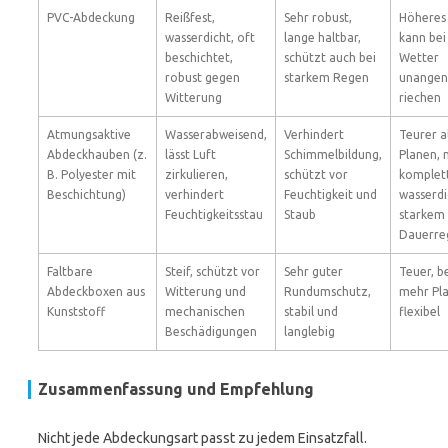
PVC-Abdeckung
Reißfest,
Sehr robust,
Höheres 
wasserdicht, oft
lange haltbar,
kann be
beschichtet,
schützt auch bei
Wetter
robust gegen
starkem Regen
unange
Witterung
riechen
Atmungsaktive
Wasserabweisend,
Verhindert
Teurer a
Abdeckhauben (z.
lässt Luft
Schimmelbildung,
Planen, 
B. Polyester mit
zirkulieren,
schützt vor
komplet
Beschichtung)
verhindert
Feuchtigkeit und
wasserdi
Feuchtigkeitsstau
Staub
starkem
Dauerre
Faltbare
Steif, schützt vor
Sehr guter
Teuer, b
Abdeckboxen aus
Witterung und
Rundumschutz,
mehr Pla
Kunststoff
mechanischen
stabil und
flexibel
Beschädigungen
langlebig
Zusammenfassung und Empfehlung
Nicht jede Abdeckungsart passt zu jedem Einsatzfall.