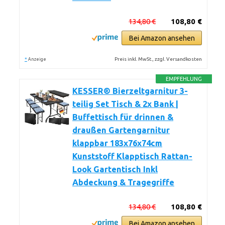
134,80 €
108,80 €
Bei Amazon ansehen
*
Preis inkl. MwSt., zzgl. Versandkosten
Anzeige
EMPFEHLUNG
KESSER® Bierzeltgarnitur 3-
teilig Set Tisch & 2x Bank |
Buffettisch für drinnen &
draußen Gartengarnitur
klappbar 183x76x74cm
Kunststoff Klapptisch Rattan-
Look Gartentisch Inkl
Abdeckung & Tragegriffe
134,80 €
108,80 €
Bei Amazon ansehen