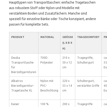
Haupttypen von Transporttaschen: einfache Tragetaschen
aus robustem Stoff oder Nylon und Modelle mit
verstärktem Boden und Zusatzfächern. Manche sind
speziell für einzelne Bänke oder Tische konzipiert, andere
passen für komplette Sets.
PRODUKT
MATERIAL
GRÖSSE (
TRAGEKOMFORT
PR
L X B X H
)
Deuba
700D
210 x
Tragegriffe,
ca
Transporttasche
Polyester
50 x 12
Schultergurt
35
für
cm
Eu
Bierzeltgarnituren
Albatros
Nylon mit
220 x
Schultergurt,
ca
Bierzeltgarnitur-
PVC-
55 x 14
verstärkte Griffe
45
Tragetasche XL
Beschichtung
cm
Eu
Kaiser
100 %
200 x
Tragegriffe
ca