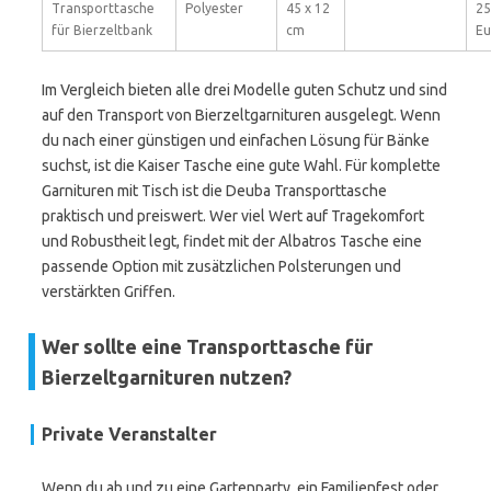
Transporttasche
Polyester
45 x 12
25
für Bierzeltbank
cm
Eu
Im Vergleich bieten alle drei Modelle guten Schutz und sind
auf den Transport von Bierzeltgarnituren ausgelegt. Wenn
du nach einer günstigen und einfachen Lösung für Bänke
suchst, ist die Kaiser Tasche eine gute Wahl. Für komplette
Garnituren mit Tisch ist die Deuba Transporttasche
praktisch und preiswert. Wer viel Wert auf Tragekomfort
und Robustheit legt, findet mit der Albatros Tasche eine
passende Option mit zusätzlichen Polsterungen und
verstärkten Griffen.
Wer sollte eine Transporttasche für
Bierzeltgarnituren nutzen?
Private Veranstalter
Wenn du ab und zu eine Gartenparty, ein Familienfest oder