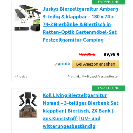
EMPFEHLUNG
Juskys Bierzeltgarnitur Amberg
3-teilig & klappbar - 180 x 74 x
74-2 Bierbänke & Biertisch in
Rattan-Optik Gartenmöbel-Set
Festzeltgarnitur Camping
109,99 €
89,98 €
Bei Amazon ansehen
*
Preis inkl. MwSt., zzgl. Versandkosten
Anzeige
EMPFEHLUNG
Koll Living Bierzeltgarnitur
Nomad – 3-teiliges Bierbank Set
klappbar | Biertisch, 2X Bank |
aus Kunststoff | UV- und
witterungesbeständig