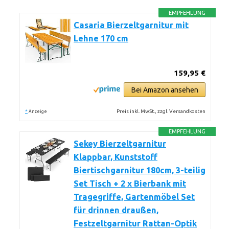
EMPFEHLUNG
Casaria Bierzeltgarnitur mit
Lehne 170 cm
159,95 €
Bei Amazon ansehen
*
Preis inkl. MwSt., zzgl. Versandkosten
Anzeige
EMPFEHLUNG
Sekey Bierzeltgarnitur
Klappbar, Kunststoff
Biertischgarnitur 180cm, 3-teilig
Set Tisch + 2 x Bierbank mit
Tragegriffe, Gartenmöbel Set
für drinnen draußen,
Festzeltgarnitur Rattan-Optik