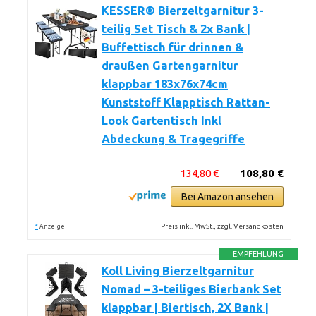
KESSER® Bierzeltgarnitur 3-
teilig Set Tisch & 2x Bank |
Buffettisch für drinnen &
draußen Gartengarnitur
klappbar 183x76x74cm
Kunststoff Klapptisch Rattan-
Look Gartentisch Inkl
Abdeckung & Tragegriffe
134,80 €
108,80 €
Bei Amazon ansehen
*
Preis inkl. MwSt., zzgl. Versandkosten
Anzeige
EMPFEHLUNG
Koll Living Bierzeltgarnitur
Nomad – 3-teiliges Bierbank Set
klappbar | Biertisch, 2X Bank |