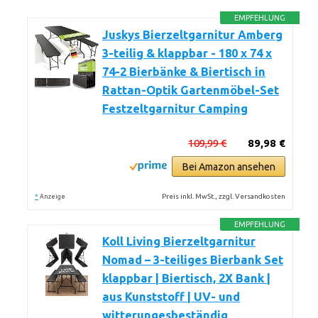
EMPFEHLUNG
Juskys Bierzeltgarnitur Amberg
3-teilig & klappbar - 180 x 74 x
74-2 Bierbänke & Biertisch in
Rattan-Optik Gartenmöbel-Set
Festzeltgarnitur Camping
109,99 €
89,98 €
Bei Amazon ansehen
*
Preis inkl. MwSt., zzgl. Versandkosten
Anzeige
EMPFEHLUNG
Koll Living Bierzeltgarnitur
Nomad – 3-teiliges Bierbank Set
klappbar | Biertisch, 2X Bank |
aus Kunststoff | UV- und
witterungesbeständig