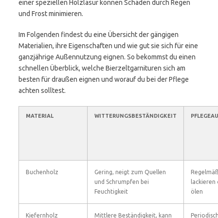
einer speziellen Holzlasur können Schäden durch Regen
und Frost minimieren.
Im Folgenden findest du eine Übersicht der gängigen
Materialien, ihre Eigenschaften und wie gut sie sich für eine
ganzjährige Außennutzung eignen. So bekommst du einen
schnellen Überblick, welche Bierzeltgarnituren sich am
besten für draußen eignen und worauf du bei der Pflege
achten solltest.
MATERIAL
WITTERUNGSBESTÄNDIGKEIT
PFLEGEA
Buchenholz
Gering, neigt zum Quellen
Regelmäß
und Schrumpfen bei
lackieren
Feuchtigkeit
ölen
Kiefernholz
Mittlere Beständigkeit, kann
Periodisc