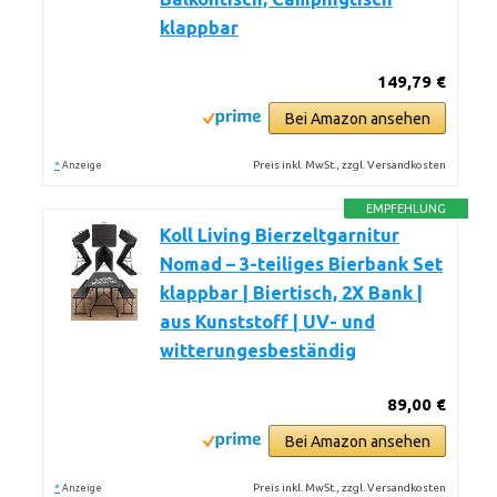
klappbar
149,79 €
Bei Amazon ansehen
*
Preis inkl. MwSt., zzgl. Versandkosten
Anzeige
EMPFEHLUNG
Koll Living Bierzeltgarnitur
Nomad – 3-teiliges Bierbank Set
klappbar | Biertisch, 2X Bank |
aus Kunststoff | UV- und
witterungesbeständig
89,00 €
Bei Amazon ansehen
*
Preis inkl. MwSt., zzgl. Versandkosten
Anzeige