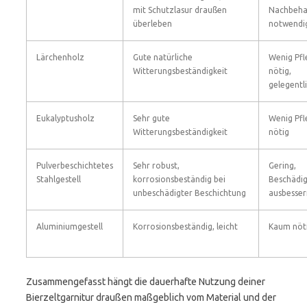
mit Schutzlasur draußen
Nachbeha
überleben
notwendi
Lärchenholz
Gute natürliche
Wenig Pfl
Witterungsbeständigkeit
nötig,
gelegentl
Eukalyptusholz
Sehr gute
Wenig Pfl
Witterungsbeständigkeit
nötig
Pulverbeschichtetes
Sehr robust,
Gering,
Stahlgestell
korrosionsbeständig bei
Beschädi
unbeschädigter Beschichtung
ausbesser
Aluminiumgestell
Korrosionsbeständig, leicht
Kaum nöt
Zusammengefasst hängt die dauerhafte Nutzung deiner
Bierzeltgarnitur draußen maßgeblich vom Material und der