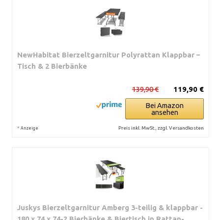
NewHabitat Bierzeltgarnitur Polyrattan Klappbar –
Tisch & 2 Bierbänke
139,90 €
119,90 €
Bei Amazon
ansehen
*
Preis inkl. MwSt., zzgl. Versandkosten
Anzeige
Juskys Bierzeltgarnitur Amberg 3-teilig & klappbar -
180 x 74 x 74-2 Bierbänke & Biertisch in Rattan-