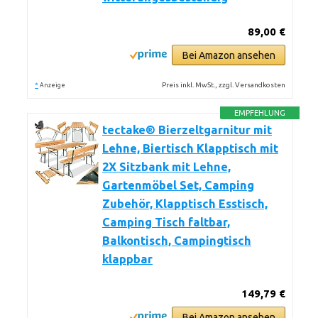
89,00 €
Bei Amazon ansehen
*
Preis inkl. MwSt., zzgl. Versandkosten
Anzeige
EMPFEHLUNG
tectake® Bierzeltgarnitur mit
Lehne, Biertisch Klapptisch mit
2X Sitzbank mit Lehne,
Gartenmöbel Set, Camping
Zubehör, Klapptisch Esstisch,
Camping Tisch faltbar,
Balkontisch, Campingtisch
klappbar
149,79 €
Bei Amazon ansehen