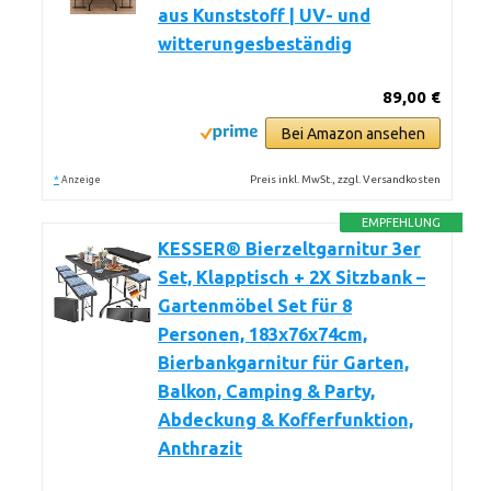
aus Kunststoff | UV- und
witterungesbeständig
89,00 €
Bei Amazon ansehen
*
Preis inkl. MwSt., zzgl. Versandkosten
Anzeige
EMPFEHLUNG
KESSER® Bierzeltgarnitur 3er
Set, Klapptisch + 2X Sitzbank –
Gartenmöbel Set für 8
Personen, 183x76x74cm,
Bierbankgarnitur für Garten,
Balkon, Camping & Party,
Abdeckung & Kofferfunktion,
Anthrazit