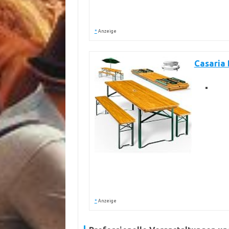
*
Anzeige
Casaria 
*
Anzeige