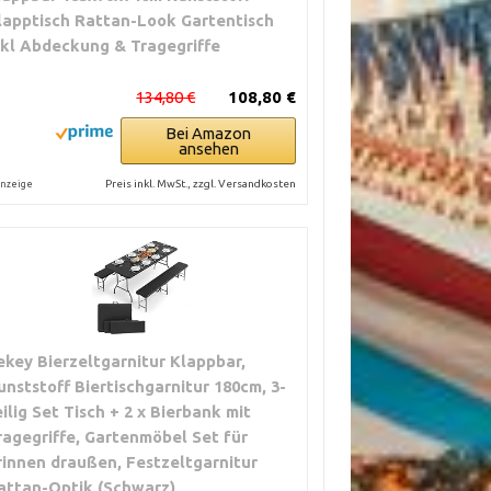
lapptisch Rattan-Look Gartentisch
nkl Abdeckung & Tragegriffe
134,80 €
108,80 €
Bei Amazon
ansehen
Preis inkl. MwSt., zzgl. Versandkosten
nzeige
ekey Bierzeltgarnitur Klappbar,
unststoff Biertischgarnitur 180cm, 3-
eilig Set Tisch + 2 x Bierbank mit
ragegriffe, Gartenmöbel Set für
rinnen draußen, Festzeltgarnitur
attan-Optik (Schwarz)