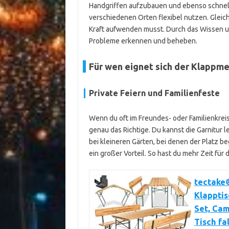
Handgriffen aufzubauen und ebenso schnell 
verschiedenen Orten flexibel nutzen. Gleichz
Kraft aufwenden musst. Durch das Wissen u
Probleme erkennen und beheben.
Für wen eignet sich der Klappm
Private Feiern und Familienfeste
Wenn du oft im Freundes- oder Familienkreis
genau das Richtige. Du kannst die Garnitur 
bei kleineren Gärten, bei denen der Platz b
ein großer Vorteil. So hast du mehr Zeit fü
tectake®
Klapptis
Set, Cam
Tisch fa