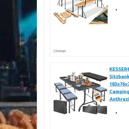
*
Anzeige
KESSER® 
Sitzbank
183x76x7
Camping 
Anthraz