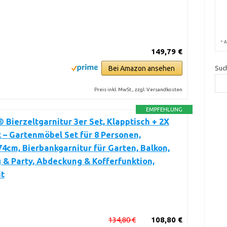
*
A
149,79 €
Bei Amazon ansehen
Suc
Preis inkl. MwSt., zzgl. Versandkosten
EMPFEHLUNG
Bierzeltgarnitur 3er Set, Klapptisch + 2X
 – Gartenmöbel Set für 8 Personen,
4cm, Bierbankgarnitur für Garten, Balkon,
& Party, Abdeckung & Kofferfunktion,
it
134,80 €
108,80 €