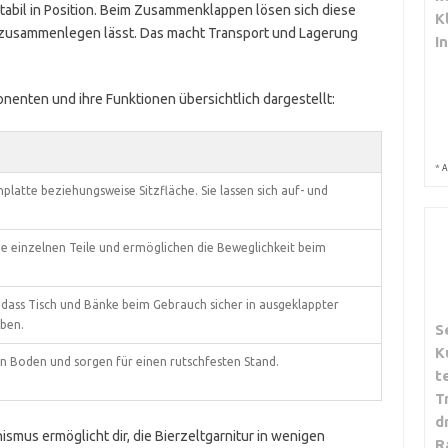
tabil in Position. Beim Zusammenklappen lösen sich diese
K
h zusammenlegen lässt. Das macht Transport und Lagerung
I
nenten und ihre Funktionen übersichtlich dargestellt:
*
A
platte beziehungsweise Sitzfläche. Sie lassen sich auf- und
ie einzelnen Teile und ermöglichen die Beweglichkeit beim
 dass Tisch und Bänke beim Gebrauch sicher in ausgeklappter
iben.
S
K
n Boden und sorgen für einen rutschfesten Stand.
t
T
d
ismus ermöglicht dir, die Bierzeltgarnitur in wenigen
R