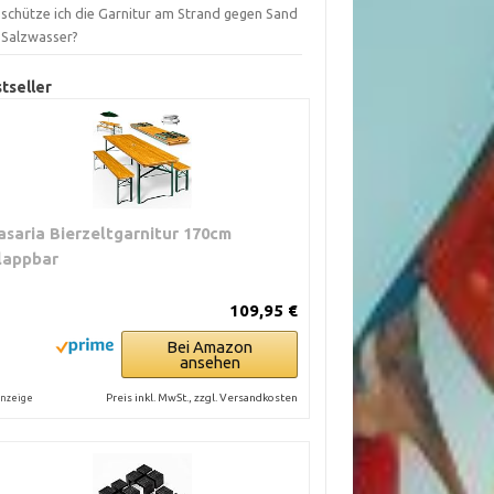
 schütze ich die Garnitur am Strand gegen Sand
 Salzwasser?
tseller
asaria Bierzeltgarnitur 170cm
lappbar
109,95 €
Bei Amazon
ansehen
Preis inkl. MwSt., zzgl. Versandkosten
nzeige