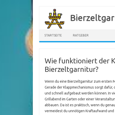
Zum
Inhalt
Bierzeltgar
springen
STARTSEITE
RATGEBER
Wie funktioniert der 
Bierzeltgarnitur?
Wenn du eine Bierzeltgarnitur zum ersten Ma
Gerade der Klappmechanismus sorgt dafür, d
und schnell aufgebaut werden können. In vie
Grillabend im Garten oder einer Veranstaltun
abbauen. Da ist es praktisch, wenn du gena
vermeidest du unnötigen Kraftaufwand und