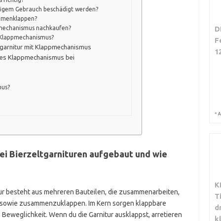
figem Gebrauch beschädigt werden?
ammenklappen?
ppmechanismus nachkaufen?
D
n Klappmechanismus?
F
ltgarnitur mit Klappmechanismus
1
des Klappmechanismus bei
mus?
*
A
ei Bierzeltgarnituren aufgebaut und wie
K
ur besteht aus mehreren Bauteilen, die zusammenarbeiten,
T
- sowie zusammenzuklappen. Im Kern sorgen klappbare
d
e Beweglichkeit. Wenn du die Garnitur ausklappst, arretieren
k