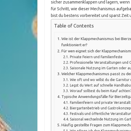
sicher zusammenklappen und lagern, wenn sie
für Schritt, wie dieser Mechanismus aufgebau
bist du bestens vorbereitet und sparst Zeit
Table of Contents
Wie ist der Klappmechanismus bei Bierz
funktioniert er?
Für wen eignet sich der Klappmechanism
Private Feiern und Familienfeste
Professionelle Veranstaltungen und
Saisonale Nutzung im Garten oder au
Welcher Klappmechanismus passt zu dein
Wie oft und wo willst du die Garnitur
Legst du Wert auf schnelle Handhabun
Worauf solltest du beim Kauf achten
Typische Anwendungsfälle für Bierzelt
Familienfeiern und private Veranstal
Biergartenbetrieb und Gastrokonzep
Festivals und öffentliche Veranstalt
Saisonal wechselnde Nutzung im Gart
Häufig gestellte Fragen zum Klappmecha
Wie pflege ich den Klappmechanismus