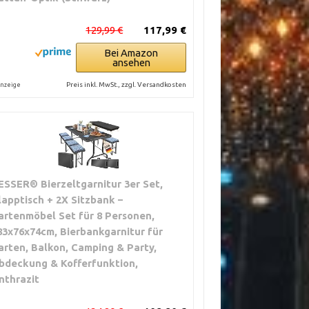
129,99 €
117,99 €
Bei Amazon
ansehen
Preis inkl. MwSt., zzgl. Versandkosten
nzeige
ESSER® Bierzeltgarnitur 3er Set,
lapptisch + 2X Sitzbank –
artenmöbel Set für 8 Personen,
83x76x74cm, Bierbankgarnitur für
arten, Balkon, Camping & Party,
bdeckung & Kofferfunktion,
nthrazit