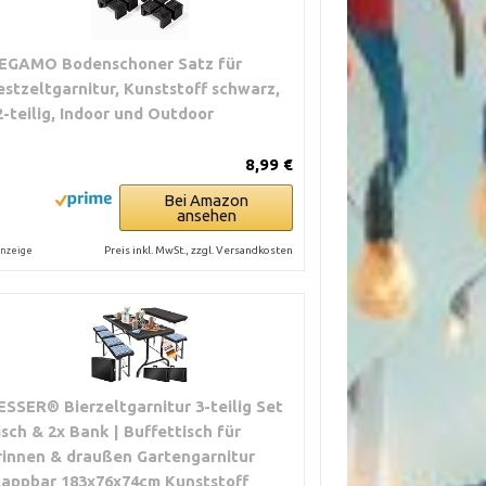
EGAMO Bodenschoner Satz für
estzeltgarnitur, Kunststoff schwarz,
2-teilig, Indoor und Outdoor
8,99 €
Bei Amazon
ansehen
Preis inkl. MwSt., zzgl. Versandkosten
nzeige
ESSER® Bierzeltgarnitur 3-teilig Set
isch & 2x Bank | Buffettisch für
rinnen & draußen Gartengarnitur
lappbar 183x76x74cm Kunststoff