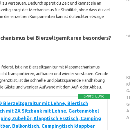
zu verstauen. Dadurch sparst du Zeit und kannst sie an
eitig sorgt der Mechanismus für Stabilität, ohne dass du viel
m die einzelnen Komponenten kannst du leichter etwaige
*
A
echanismus bei Bierzeltgarnituren besonders?
 feierst, ist eine Bierzeltgarnitur mit Klappmechanismus
leicht transportieren, aufbauen und wieder verstauen. Gerade
K
egrenzt ist, ist die schnelle und platzsparende Handhabung
K
r die Gäste und weniger Aufwand mit dem Auf- oder Abbau.
G
EMPFEHLUNG
1
 Bierzeltgarnitur mit Lehne, Biertisch
G
ch mit 2X Sitzbank mit Lehne, Gartenmöbel
A
A
ping Zubehör, Klapptisch Esstisch, Camping
ltbar, Balkontisch, Campingtisch klappbar