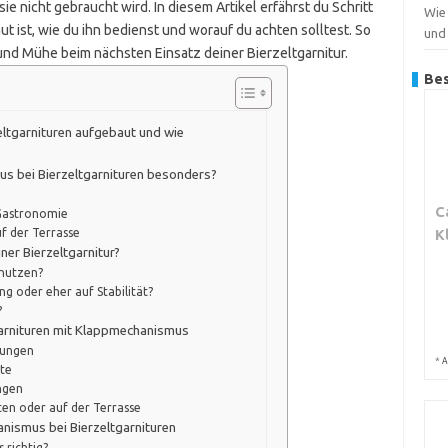
 nicht gebraucht wird. In diesem Artikel erfährst du Schritt
Wie
t ist, wie du ihn bedienst und worauf du achten solltest. So
und
 und Mühe beim nächsten Einsatz deiner Bierzeltgarnitur.
Bes
eltgarnituren aufgebaut und wie
us bei Bierzeltgarnituren besonders?
C
 Gastronomie
f der Terrasse
K
er Bierzeltgarnitur?
 nutzen?
g oder eher auf Stabilität?
?
garnituren mit Klappmechanismus
tungen
*
A
te
ungen
en oder auf der Terrasse
nismus bei Bierzeltgarnituren
 richtig?