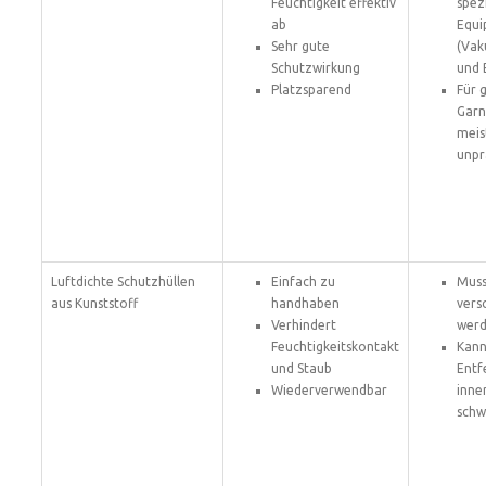
Feuchtigkeit effektiv
spezi
ab
Equ
Sehr gute
(Va
Schutzwirkung
und 
Platzsparend
Für 
Garn
meis
unpr
Luftdichte Schutzhüllen
Einfach zu
Muss
aus Kunststoff
handhaben
vers
Verhindert
wer
Feuchtigkeitskontakt
Kann
und Staub
Entf
Wiederverwendbar
inne
schw