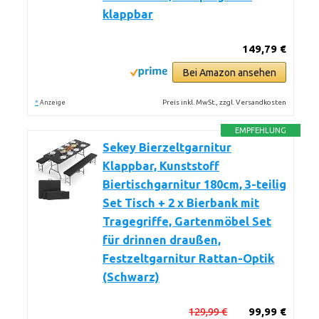
klappbar
149,79 €
Bei Amazon ansehen
*
Preis inkl. MwSt., zzgl. Versandkosten
Anzeige
EMPFEHLUNG
Sekey Bierzeltgarnitur
Klappbar, Kunststoff
Biertischgarnitur 180cm, 3-teilig
Set Tisch + 2 x Bierbank mit
Tragegriffe, Gartenmöbel Set
für drinnen draußen,
Festzeltgarnitur Rattan-Optik
(Schwarz)
129,99 €
99,99 €