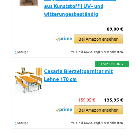
aus Kunststoff | UV- und
witterungesbeständig
89,00 €
Bei Amazon ansehen
*
Preis inkl. MwSt., zzgl. Versandkosten
Anzeige
EMPFEHLUNG
Casaria Bierzeltgarnitur mit
Lehne 170 cm
159,95 €
135,95 €
Bei Amazon ansehen
*
Preis inkl. MwSt., zzgl. Versandkosten
Anzeige