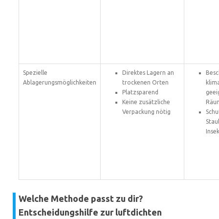
Spezielle
Direktes Lagern an
Besc
Ablagerungsmöglichkeiten
trockenen Orten
klim
Platzsparend
geei
Keine zusätzliche
Räu
Verpackung nötig
Schu
Stau
Inse
Welche Methode passt zu dir?
Entscheidungshilfe zur luftdichten