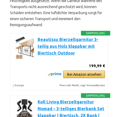
Feuchtigkeit ausgesetzt. Wenn die Garnitur während des
Transports nicht ausreichend geschützt wird, können
Schäden entstehen. Eine luftdichte Verpackung sorgt für
einen sicheren Transport und minimiert den
Reinigungsaufwand.
EMPFEHLUNG
Beautissu Bierzeltgarnitur 3-
teilig aus Holz klappbar mit
Biertisch Outdoor
199,99 €
Bei Amazon ansehen
*
Preis inkl. MwSt., zzgl. Versandkosten
Anzeige
EMPFEHLUNG
Koll Living Bierzeltgarnitur
Nomad – 3-teiliges Bierbank Set
klappbar | Biertisch, 2X Bank |