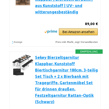
aus Kunststoff | UV- und
witterungesbeständig
89,00 €
Bei Amazon ansehen
*
Preis inkl. MwSt., zzgl. Versandkosten
Anzeige
EMPFEHLUNG
Sekey Bierzeltgarnitur
Klappbar, Kunststoff
Biertischgarnitur 180cm, 3-teilig
Set Tisch + 2 x Bierbank mit
Tragegriffe, Gartenmöbel Set
für drinnen draußen,
Festzeltgarnitur Rattan-Optik
(Schwarz)