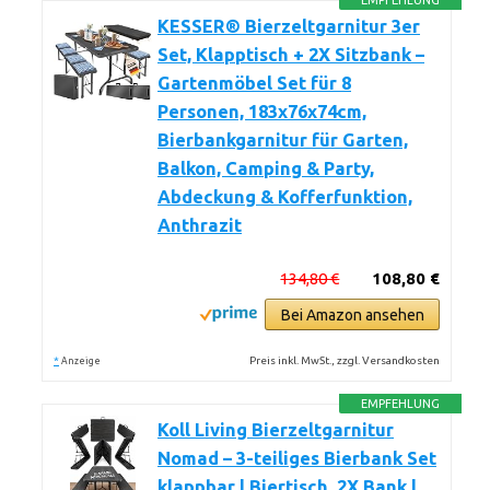
EMPFEHLUNG
KESSER® Bierzeltgarnitur 3er
Set, Klapptisch + 2X Sitzbank –
Gartenmöbel Set für 8
Personen, 183x76x74cm,
Bierbankgarnitur für Garten,
Balkon, Camping & Party,
Abdeckung & Kofferfunktion,
Anthrazit
134,80 €
108,80 €
Bei Amazon ansehen
*
Preis inkl. MwSt., zzgl. Versandkosten
Anzeige
EMPFEHLUNG
Koll Living Bierzeltgarnitur
Nomad – 3-teiliges Bierbank Set
klappbar | Biertisch, 2X Bank |