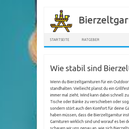
Zum
Inhalt
Bierzeltgar
springen
STARTSEITE
RATGEBER
Wie stabil sind Bierz
Wenn du Bierzeltgarnituren für ein Outdoor-E
standhalten. Vielleicht planst du ein Grillf
immer mal zieht. Wind kann dabei schnell z
Tische oder Bänke zu verschieben oder sogar
sondern stört auch den Komfort für deine G
haben müssen, dass die Bierzeltgarnitur insta
Garnituren wirklich sind und worauf es bei 
schauen wir uns genau an, wie sich Bierze