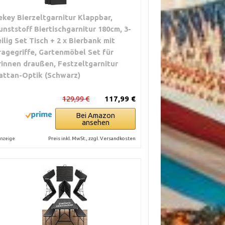
ekey Bierzeltgarnitur Klappbar,
unststoff Biertischgarnitur 180cm, 3-
eilig Set Tisch + 2 x Bierbank mit
ragegriffe, Gartenmöbel Set für
rinnen draußen, Festzeltgarnitur
attan-Optik (Schwarz)
129,99 €
117,99 €
Bei Amazon
ansehen
Preis inkl. MwSt., zzgl. Versandkosten
nzeige