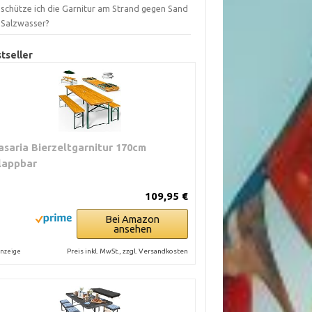
 schütze ich die Garnitur am Strand gegen Sand
 Salzwasser?
tseller
asaria Bierzeltgarnitur 170cm
lappbar
109,95 €
Bei Amazon
ansehen
Preis inkl. MwSt., zzgl. Versandkosten
nzeige