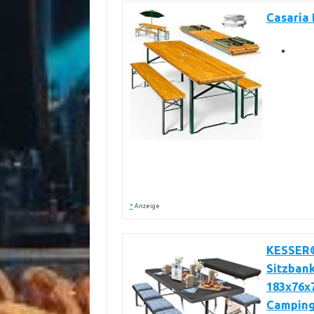
Casaria 
*
Anzeige
KESSER® 
Sitzbank
183x76x7
Camping 