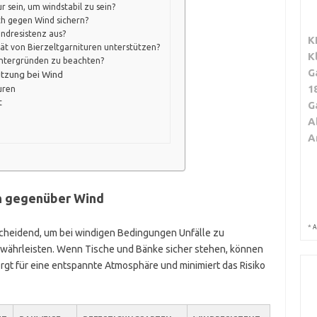
r sein, um windstabil zu sein?
ach gegen Wind sichern?
indresistenz aus?
K
ät von Bierzeltgarnituren unterstützen?
K
Untergründen zu beachten?
G
utzung bei Wind
1
turen
t
G
d
A
A
en gegenüber Wind
*
A
ntscheidend, um bei windigen Bedingungen Unfälle zu
währleisten. Wenn Tische und Bänke sicher stehen, können
rgt für eine entspannte Atmosphäre und minimiert das Risiko