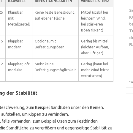
HT
BAUWEISE
BEFESTIGUNGSARTEN
WINDRESISTENZ
S
25
Klappbar,
Keine feste Befestigung,
Mittel (stabil bei
K
mit
auf ebener Fläche
leichtem Wind,
t
Metallgestell
bei stärkeren
Böen riskant)
T
d
15
Klappbar,
Optional mit
Gering bis mittel
R
modern
Befestigungsösen
(leichter Aufbau,
aber luftiger)
12
Klappbar, oft
Meist keine
Gering (kann bei
modular
Befestigungsmöglichkeit
mehr Wind leicht
verrutschen)
*
A
g der Stabilität
Beschwerung, zum Beispiel Sandtüten unter den Beinen.
d
aufstellen, um Kippen zu verhindern.
, falls vorhanden, zum Beispiel Ösen zum Festbinden.
 die Standfläche zu vergrößern und gegenseitige Stabilität zu