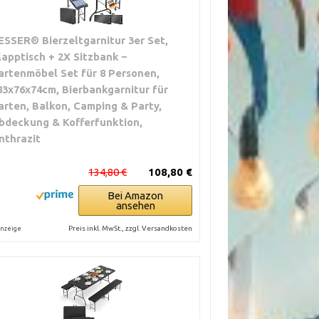
ESSER® Bierzeltgarnitur 3er Set,
lapptisch + 2X Sitzbank –
artenmöbel Set für 8 Personen,
83x76x74cm, Bierbankgarnitur für
arten, Balkon, Camping & Party,
bdeckung & Kofferfunktion,
nthrazit
134,80 €
108,80 €
Bei Amazon
ansehen
Preis inkl. MwSt., zzgl. Versandkosten
nzeige