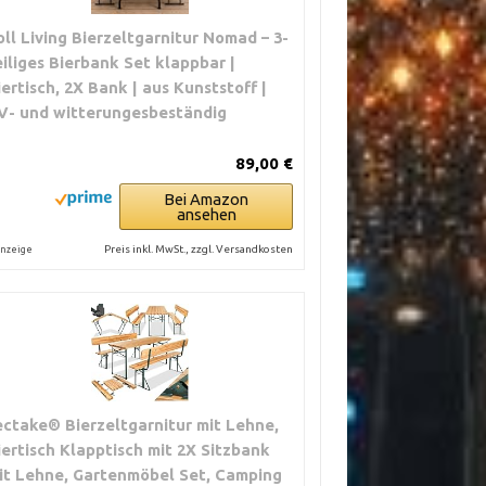
oll Living Bierzeltgarnitur Nomad – 3-
eiliges Bierbank Set klappbar |
iertisch, 2X Bank | aus Kunststoff |
V- und witterungesbeständig
89,00 €
Bei Amazon
ansehen
Preis inkl. MwSt., zzgl. Versandkosten
nzeige
ectake® Bierzeltgarnitur mit Lehne,
iertisch Klapptisch mit 2X Sitzbank
it Lehne, Gartenmöbel Set, Camping