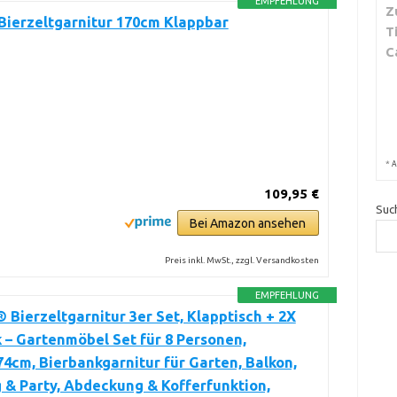
EMPFEHLUNG
Z
Bierzeltgarnitur 170cm Klappbar
T
C
*
A
109,95 €
Suc
Bei Amazon ansehen
Preis inkl. MwSt., zzgl. Versandkosten
EMPFEHLUNG
Bierzeltgarnitur 3er Set, Klapptisch + 2X
 – Gartenmöbel Set für 8 Personen,
4cm, Bierbankgarnitur für Garten, Balkon,
& Party, Abdeckung & Kofferfunktion,