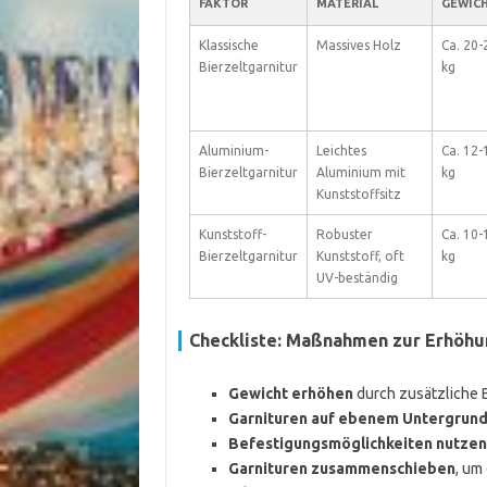
FAKTOR
MATERIAL
GEWIC
Klassische
Massives Holz
Ca. 20-
Bierzeltgarnitur
kg
Aluminium-
Leichtes
Ca. 12-
Bierzeltgarnitur
Aluminium mit
kg
Kunststoffsitz
Kunststoff-
Robuster
Ca. 10-
Bierzeltgarnitur
Kunststoff, oft
kg
UV-beständig
Checkliste: Maßnahmen zur Erhöhun
Gewicht erhöhen
durch zusätzliche 
Garnituren auf ebenem Untergrun
Befestigungsmöglichkeiten nutzen
Garnituren zusammenschieben
, um