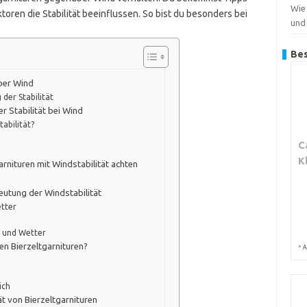
Wie
oren die Stabilität beeinflussen. So bist du besonders bei
und
Bes
über Wind
der Stabilität
r Stabilität bei Wind
tabilität?
C
K
arnituren mit Windstabilität achten
eutung der Windstabilität
etter
d und Wetter
en Bierzeltgarnituren?
*
A
ich
ät von Bierzeltgarnituren