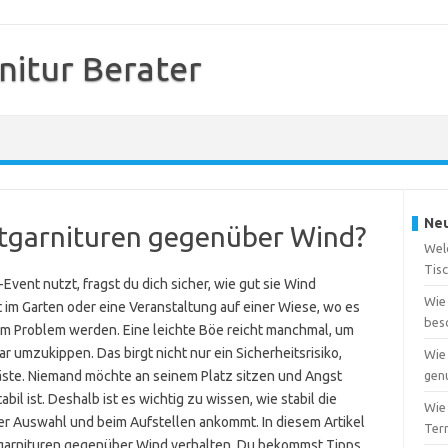
nitur Berater
Neu
eltgarnituren gegenüber Wind?
Wel
Tis
vent nutzt, fragst du dich sicher, wie gut sie Wind
Wie 
est im Garten oder eine Veranstaltung auf einer Wiese, wo es
bes
um Problem werden. Eine leichte Böe reicht manchmal, um
 umzukippen. Das birgt nicht nur ein Sicherheitsrisiko,
Wie 
äste. Niemand möchte an seinem Platz sitzen und Angst
gen
bil ist. Deshalb ist es wichtig zu wissen, wie stabil die
Wie
der Auswahl und beim Aufstellen ankommt. In diesem Artikel
Ter
ltgarnituren gegenüber Wind verhalten. Du bekommst Tipps