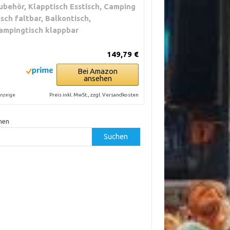
ubehör, Klapptisch Esstisch, Camping
isch faltbar, Balkontisch,
ampingtisch klappbar
149,79 €
Bei Amazon
ansehen
Preis inkl. MwSt., zzgl. Versandkosten
nzeige
hen
Suchen