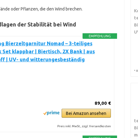
ände oder Pflanzen, die den Wind brechen.
K
t
lagen der Stabilität bei Wind
B
U
EMPFEHLUNG
ing Bierzeltgarnitur Nomad – 3-teiliges
 Set klappbar | Biertisch, 2X Bank | aus
ff | UV- und witterungesbeständig
*
A
89,00 €
Bei Amazon ansehen
t
Preis inkl. MwSt., zzgl. Versandkosten
B
m