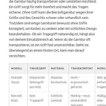
die Garnitur häufig transportieren oder umstellen möchtest.
Ein Griff sorgt für mehr Komfort und macht das Tragen
sicherer. Ohne Griff kann die Bierzeltgarnitur wegen ihrer
Größe und des Gewichts schwer oder unhandlich sein.
Trotzdem sind einige Garnituren bewusst ohne Griffe
konzipiert, um Kosten zu senken oder ein schlichtes Design
beizubehalten. Ob ein Tragegriff notwendig ist, hängt also
von deinem Einsatzbereich ab. Wenn du die Garnitur oft
transportierst, ist ein Griff fast unverzichtbar. Steht sie
überwiegend an einem festen Ort, kann man darauf
verzichten.
MODELL
TRAGEGRIFF
MATERIAL
TRAGEKOMFORT
MOBIL
Festzelt-
Integrierter
Massives
Hoch –
Sehr g
Classic
Seitengriff
Buchenholz
ergonomisch
einfac
aus Holz
geformt
tragen
Bierzelt
Kein
Echtholz
Niedrig – muss
Mäßig,
Basic
Tragegriff
Laminat
umständlich
eher
getragen
unhand