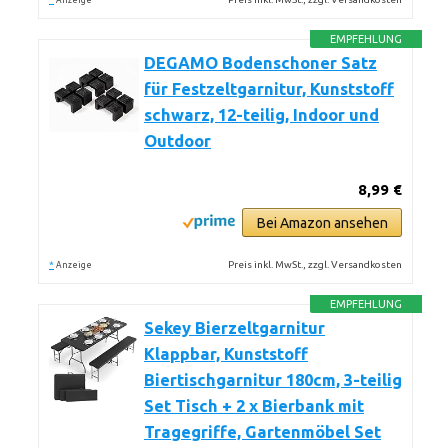
Anzeige
EMPFEHLUNG
DEGAMO Bodenschoner Satz
für Festzeltgarnitur, Kunststoff
schwarz, 12-teilig, Indoor und
Outdoor
8,99 €
Bei Amazon ansehen
*
Preis inkl. MwSt., zzgl. Versandkosten
Anzeige
EMPFEHLUNG
Sekey Bierzeltgarnitur
Klappbar, Kunststoff
Biertischgarnitur 180cm, 3-teilig
Set Tisch + 2 x Bierbank mit
Tragegriffe, Gartenmöbel Set