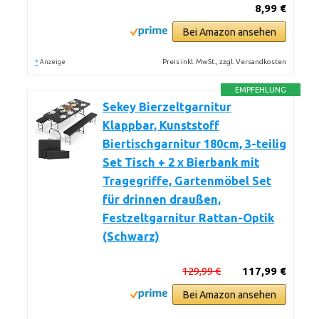
8,99 €
Bei Amazon ansehen
*
Preis inkl. MwSt., zzgl. Versandkosten
Anzeige
EMPFEHLUNG
Sekey Bierzeltgarnitur
Klappbar, Kunststoff
Biertischgarnitur 180cm, 3-teilig
Set Tisch + 2 x Bierbank mit
Tragegriffe, Gartenmöbel Set
für drinnen draußen,
Festzeltgarnitur Rattan-Optik
(Schwarz)
129,99 €
117,99 €
Bei Amazon ansehen