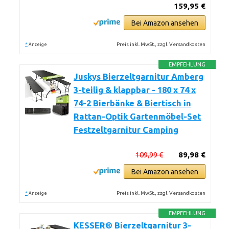
159,95 €
Bei Amazon ansehen
*
Preis inkl. MwSt., zzgl. Versandkosten
Anzeige
EMPFEHLUNG
Juskys Bierzeltgarnitur Amberg
3-teilig & klappbar - 180 x 74 x
74-2 Bierbänke & Biertisch in
Rattan-Optik Gartenmöbel-Set
Festzeltgarnitur Camping
109,99 €
89,98 €
Bei Amazon ansehen
*
Preis inkl. MwSt., zzgl. Versandkosten
Anzeige
EMPFEHLUNG
KESSER® Bierzeltgarnitur 3-