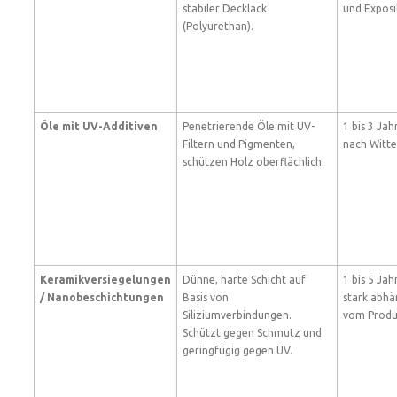
stabiler Decklack
und Exposi
(Polyurethan).
Öle mit UV-Additiven
Penetrierende Öle mit UV-
1 bis 3 Jahr
Filtern und Pigmenten,
nach Witt
schützen Holz oberflächlich.
Keramikversiegelungen
Dünne, harte Schicht auf
1 bis 5 Jah
/ Nanobeschichtungen
Basis von
stark abhä
Siliziumverbindungen.
vom Produ
Schützt gegen Schmutz und
geringfügig gegen UV.