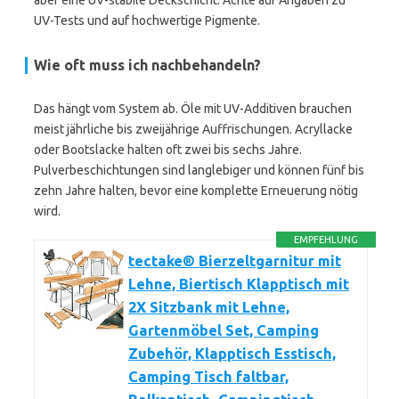
aber eine UV-stabile Deckschicht. Achte auf Angaben zu
UV-Tests und auf hochwertige Pigmente.
Wie oft muss ich nachbehandeln?
Das hängt vom System ab. Öle mit UV-Additiven brauchen
meist jährliche bis zweijährige Auffrischungen. Acryllacke
oder Bootslacke halten oft zwei bis sechs Jahre.
Pulverbeschichtungen sind langlebiger und können fünf bis
zehn Jahre halten, bevor eine komplette Erneuerung nötig
wird.
EMPFEHLUNG
tectake® Bierzeltgarnitur mit
Lehne, Biertisch Klapptisch mit
2X Sitzbank mit Lehne,
Gartenmöbel Set, Camping
Zubehör, Klapptisch Esstisch,
Camping Tisch faltbar,