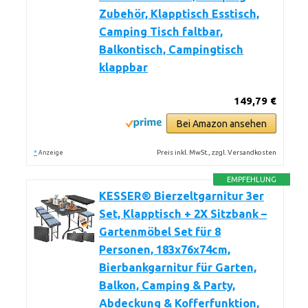
Zubehör, Klapptisch Esstisch,
Camping Tisch faltbar,
Balkontisch, Campingtisch
klappbar
149,79 €
Bei Amazon ansehen
*
Preis inkl. MwSt., zzgl. Versandkosten
Anzeige
EMPFEHLUNG
KESSER® Bierzeltgarnitur 3er
Set, Klapptisch + 2X Sitzbank –
Gartenmöbel Set für 8
Personen, 183x76x74cm,
Bierbankgarnitur für Garten,
Balkon, Camping & Party,
Abdeckung & Kofferfunktion,