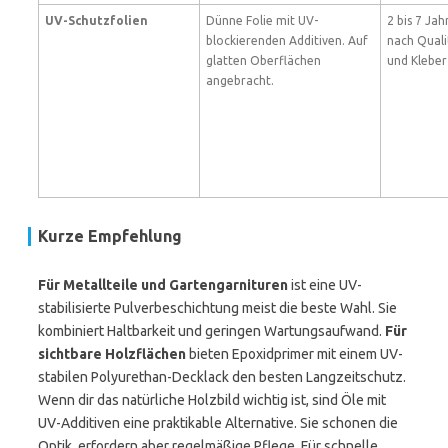
UV-Schutzfolien
Dünne Folie mit UV-
2 bis 7 Jahr
blockierenden Additiven. Auf
nach Quali
glatten Oberflächen
und Kleber
angebracht.
Kurze Empfehlung
Für Metallteile und Gartengarnituren
ist eine UV-
stabilisierte Pulverbeschichtung meist die beste Wahl. Sie
kombiniert Haltbarkeit und geringen Wartungsaufwand.
Für
sichtbare Holzflächen
bieten Epoxidprimer mit einem UV-
stabilen Polyurethan-Decklack den besten Langzeitschutz.
Wenn dir das natürliche Holzbild wichtig ist, sind Öle mit
UV-Additiven eine praktikable Alternative. Sie schonen die
Optik, erfordern aber regelmäßige Pflege. Für schnelle