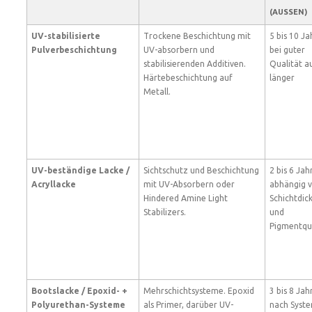
(AUSSEN)
UV-stabilisierte
Trockene Beschichtung mit
5 bis 10 Ja
Pulverbeschichtung
UV-absorbern und
bei guter
stabilisierenden Additiven.
Qualität a
Härtebeschichtung auf
länger
Metall.
UV-beständige Lacke /
Sichtschutz und Beschichtung
2 bis 6 Jah
Acryllacke
mit UV-Absorbern oder
abhängig 
Hindered Amine Light
Schichtdic
Stabilizers.
und
Pigmentqua
Bootslacke / Epoxid- +
Mehrschichtsysteme. Epoxid
3 bis 8 Jahr
Polyurethan-Systeme
als Primer, darüber UV-
nach Syst