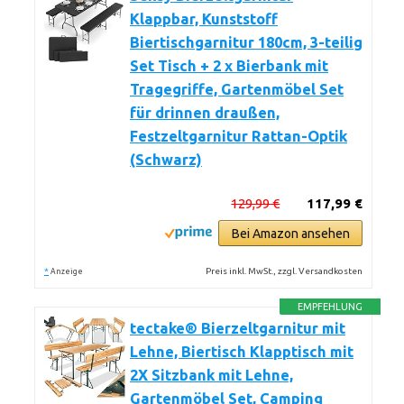
Klappbar, Kunststoff
Biertischgarnitur 180cm, 3-teilig
Set Tisch + 2 x Bierbank mit
Tragegriffe, Gartenmöbel Set
für drinnen draußen,
Festzeltgarnitur Rattan-Optik
(Schwarz)
129,99 €
117,99 €
Bei Amazon ansehen
*
Preis inkl. MwSt., zzgl. Versandkosten
Anzeige
EMPFEHLUNG
tectake® Bierzeltgarnitur mit
Lehne, Biertisch Klapptisch mit
2X Sitzbank mit Lehne,
Gartenmöbel Set, Camping