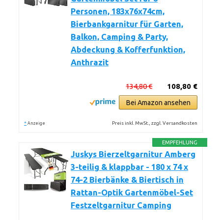
Personen, 183x76x74cm,
Bierbankgarnitur für Garten,
Balkon, Camping & Party,
Abdeckung & Kofferfunktion,
Anthrazit
134,80 €
108,80 €
Bei Amazon ansehen
*
Preis inkl. MwSt., zzgl. Versandkosten
Anzeige
EMPFEHLUNG
Juskys Bierzeltgarnitur Amberg
3-teilig & klappbar - 180 x 74 x
74-2 Bierbänke & Biertisch in
Rattan-Optik Gartenmöbel-Set
Festzeltgarnitur Camping