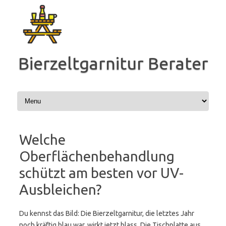
Zum
Inhalt
springen
Bierzeltgarnitur Berater
Welche
Oberflächenbehandlung
schützt am besten vor UV-
Ausbleichen?
Du kennst das Bild: Die Bierzeltgarnitur, die letztes Jahr
noch kräftig blau war, wirkt jetzt blass. Die Tischplatte aus