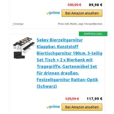
109,99 €
89,98 €
Bei Amazon ansehen
*
Preis inkl. MwSt., zzgl. Versandkosten
Anzeige
EMPFEHLUNG
Sekey Bierzeltgarnitur
Klappbar, Kunststoff
Biertischgarnitur 180cm, 3-teilig
Set Tisch + 2 x Bierbank mit
Tragegriffe, Gartenmöbel Set
für drinnen draußen,
Festzeltgarnitur Rattan-Optik
(Schwarz)
129,99 €
117,99 €
Bei Amazon ansehen