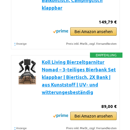
Balkontisch, Campingtisch
klappbar
149,79 €
Bei Amazon ansehen
*
Preis inkl. MwSt., zzgl. Versandkosten
Anzeige
EMPFEHLUNG
Koll Living Bierzeltgarnitur
Nomad – 3-teiliges Bierbank Set
klappbar | Biertisch, 2X Bank |
aus Kunststoff | UV- und
witterungesbeständig
89,00 €
Bei Amazon ansehen
*
Preis inkl. MwSt., zzgl. Versandkosten
Anzeige