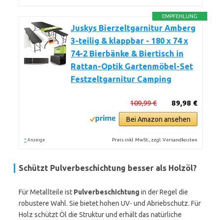
EMPFEHLUNG
Juskys Bierzeltgarnitur Amberg
3-teilig & klappbar - 180 x 74 x
74-2 Bierbänke & Biertisch in
Rattan-Optik Gartenmöbel-Set
Festzeltgarnitur Camping
109,99 €
89,98 €
Bei Amazon ansehen
*
Preis inkl. MwSt., zzgl. Versandkosten
Anzeige
Schützt Pulverbeschichtung besser als Holzöl?
Für Metallteile ist
Pulverbeschichtung
in der Regel die
robustere Wahl. Sie bietet hohen UV- und Abriebschutz. Für
Holz schützt Öl die Struktur und erhält das natürliche