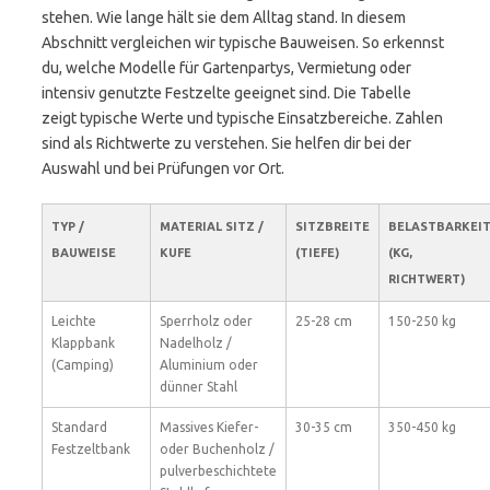
stehen. Wie lange hält sie dem Alltag stand. In diesem
Abschnitt vergleichen wir typische Bauweisen. So erkennst
du, welche Modelle für Gartenpartys, Vermietung oder
intensiv genutzte Festzelte geeignet sind. Die Tabelle
zeigt typische Werte und typische Einsatzbereiche. Zahlen
sind als Richtwerte zu verstehen. Sie helfen dir bei der
Auswahl und bei Prüfungen vor Ort.
TYP /
MATERIAL SITZ /
SITZBREITE
BELASTBARKEI
BAUWEISE
KUFE
(TIEFE)
(KG,
RICHTWERT)
Leichte
Sperrholz oder
25-28 cm
150-250 kg
Klappbank
Nadelholz /
(Camping)
Aluminium oder
dünner Stahl
Standard
Massives Kiefer-
30-35 cm
350-450 kg
Festzeltbank
oder Buchenholz /
pulverbeschichtete