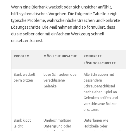
Wenn eine Bierbank wackelt oder sich unsicher anfühlt,
hilft systematisches Vorgehen. Die folgende Tabelle zeigt
typische Probleme, wahrscheinliche Ursachen und konkrete
Lösungsschritte. Die Maßnahmen sind so formuliert, dass
du sie selber oder mit einfachem Werkzeug schnell
umsetzen kannst.
PROBLEM
MÖGLICHE URSACHE
KONKRETE
LÖSUNGSSCHRITTE
Bank wackelt
Lose Schrauben oder
Alle Schrauben mit
beim Sitzen
verschlissene
passendem
Gelenke
Schraubenschlüssel
nachziehen. Spiel an
Gelenken prüfen und
verschlissene Bolzen
ersetzen.
Bank kippt
Ungleichmäßiger
Unterlagen wie
leicht
Untergrund oder
Holzkeile oder