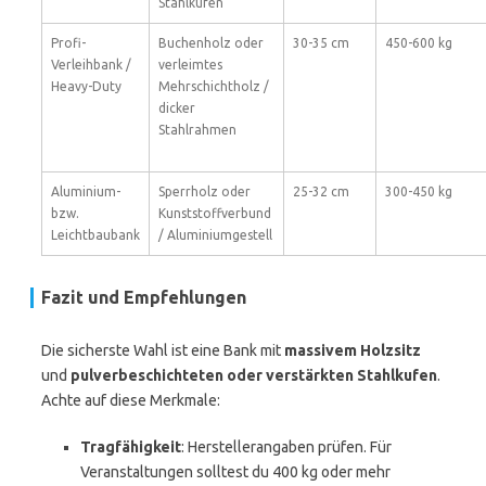
Stahlkufen
Profi-
Buchenholz oder
30-35 cm
450-600 kg
Verleihbank /
verleimtes
Heavy-Duty
Mehrschichtholz /
dicker
Stahlrahmen
Aluminium-
Sperrholz oder
25-32 cm
300-450 kg
bzw.
Kunststoffverbund
Leichtbaubank
/ Aluminiumgestell
Fazit und Empfehlungen
Die sicherste Wahl ist eine Bank mit
massivem Holzsitz
und
pulverbeschichteten oder verstärkten Stahlkufen
.
Achte auf diese Merkmale:
Tragfähigkeit
: Herstellerangaben prüfen. Für
Veranstaltungen solltest du 400 kg oder mehr