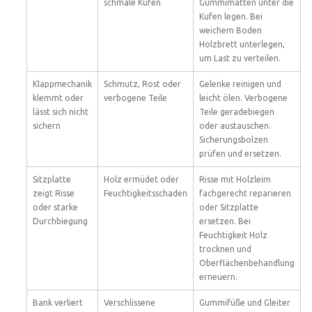
schmale Kufen
Gummimatten unter die
Kufen legen. Bei
weichem Boden
Holzbrett unterlegen,
um Last zu verteilen.
Klappmechanik
Schmutz, Rost oder
Gelenke reinigen und
klemmt oder
verbogene Teile
leicht ölen. Verbogene
lässt sich nicht
Teile geradebiegen
sichern
oder austauschen.
Sicherungsbolzen
prüfen und ersetzen.
Sitzplatte
Holz ermüdet oder
Risse mit Holzleim
zeigt Risse
Feuchtigkeitsschaden
fachgerecht reparieren
oder starke
oder Sitzplatte
Durchbiegung
ersetzen. Bei
Feuchtigkeit Holz
trocknen und
Oberflächenbehandlung
erneuern.
Bank verliert
Verschlissene
Gummifüße und Gleiter