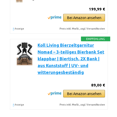
199,99 €
Bei Amazon ansehen
*
Preis inkl. MwSt., zzgl. Versandkosten
Anzeige
EMPFEHLUNG
Koll Living Bierzeltgarnitur
Nomad – 3-teiliges Bierbank Set
klappbar | Biertisch, 2X Bank |
aus Kunststoff | UV- und
witterungesbeständig
89,00 €
Bei Amazon ansehen
*
Preis inkl. MwSt., zzgl. Versandkosten
Anzeige