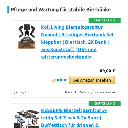
Pflege und Wartung für stabile Bierbänke
EMPFEHLUNG
Koll Living Bierzeltgarnitur
Nomad – 3-teiliges Bierbank Set
klappbar | Biertisch, 2X Bank |
aus Kunststoff | UV- und
witterungesbeständig
89,00 €
Bei Amazon ansehen
*
Preis inkl. MwSt., zzgl. Versandkosten
Anzeige
EMPFEHLUNG
KESSER® Bierzeltgarnitur 3-
teilig Set Tisch & 2x Bank |
Buffettisch für drinnen &