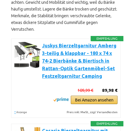
achten. Gewicht und Mobilität sind wichtig, weil du Bänke
häufig umstellst. Lagere die Bänke trocken und geschützt.
Merkmale, die Stabilität bringen: verschraubte Gelenke,
etwas dickere Sitzplatte und Gummifüße gegen
Verrutschen.
EMPFEHLUNG
Juskys Bierzeltgarnitur Amberg
3-teilig & klappbar - 180 x 74 x
74-2 Bierbänke & Biertisch in
Rattan-Optik Gartenmöbel-Set
Festzeltgarnitur Camping
109,99 €
89,98 €
Bei Amazon ansehen
*
Preis inkl. MwSt., zzgl. Versandkosten
Anzeige
EMPFEHLUNG
Casaria Bierzeltgarnitur mit