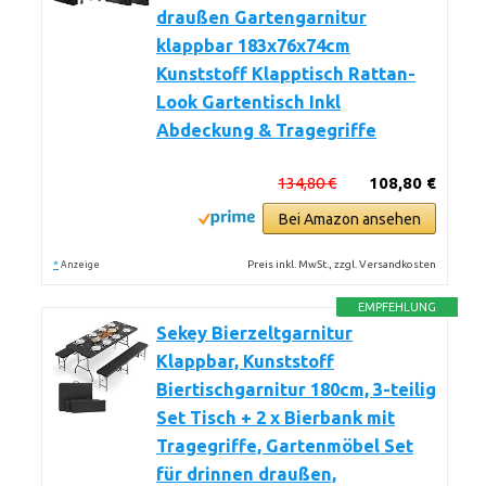
draußen Gartengarnitur
klappbar 183x76x74cm
Kunststoff Klapptisch Rattan-
Look Gartentisch Inkl
Abdeckung & Tragegriffe
134,80 €
108,80 €
Bei Amazon ansehen
*
Preis inkl. MwSt., zzgl. Versandkosten
Anzeige
EMPFEHLUNG
Sekey Bierzeltgarnitur
Klappbar, Kunststoff
Biertischgarnitur 180cm, 3-teilig
Set Tisch + 2 x Bierbank mit
Tragegriffe, Gartenmöbel Set
für drinnen draußen,