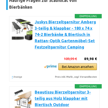
Häufige Fragen zur Stabilität von
Bierbänken
EMPFEHLUNG
Juskys Bierzeltgarnitur Amberg
3-teilig & klappbar - 180 x 74 x
74-2 Bierbänke & Biertisch in
Rattan-Optik Gartenmöbel-Set
Festzeltgarnitur Camping
109,99 €
89,98 €
Bei Amazon ansehen
*
Preis inkl. MwSt., zzgl. Versandkosten
Anzeige
EMPFEHLUNG
Beautissu Bierzeltgarnitur 3-
teilig aus Holz klappbar mit
Biertisch Outdoor