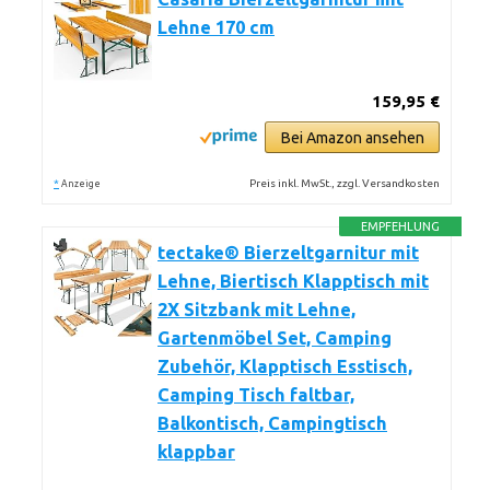
Lehne 170 cm
159,95 €
Bei Amazon ansehen
*
Preis inkl. MwSt., zzgl. Versandkosten
Anzeige
EMPFEHLUNG
tectake® Bierzeltgarnitur mit
Lehne, Biertisch Klapptisch mit
2X Sitzbank mit Lehne,
Gartenmöbel Set, Camping
Zubehör, Klapptisch Esstisch,
Camping Tisch faltbar,
Balkontisch, Campingtisch
klappbar