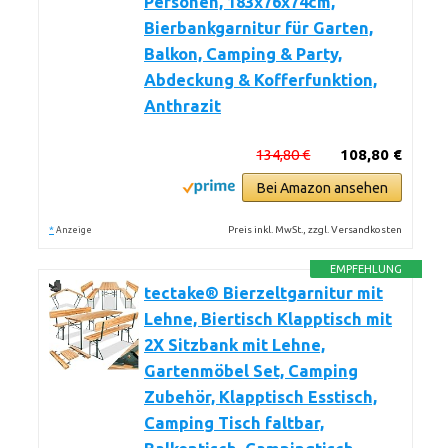
Personen, 183x76x74cm,
Bierbankgarnitur für Garten,
Balkon, Camping & Party,
Abdeckung & Kofferfunktion,
Anthrazit
134,80 €
108,80 €
Bei Amazon ansehen
*
Preis inkl. MwSt., zzgl. Versandkosten
Anzeige
EMPFEHLUNG
tectake® Bierzeltgarnitur mit
Lehne, Biertisch Klapptisch mit
2X Sitzbank mit Lehne,
Gartenmöbel Set, Camping
Zubehör, Klapptisch Esstisch,
Camping Tisch faltbar,