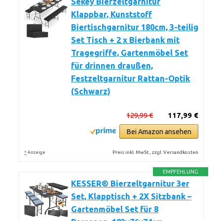
Sekey Bierzeltgarnitur
Klappbar, Kunststoff
Biertischgarnitur 180cm, 3-teilig
Set Tisch + 2 x Bierbank mit
Tragegriffe, Gartenmöbel Set
für drinnen draußen,
Festzeltgarnitur Rattan-Optik
(Schwarz)
129,99 €
117,99 €
Bei Amazon ansehen
*
Preis inkl. MwSt., zzgl. Versandkosten
Anzeige
EMPFEHLUNG
KESSER® Bierzeltgarnitur 3er
Set, Klapptisch + 2X Sitzbank –
Gartenmöbel Set für 8