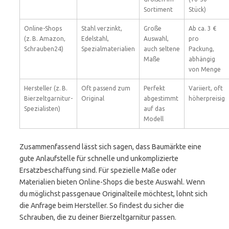
Sortiment
Stück)
Online-Shops
Stahl verzinkt,
Große
Ab ca. 3 €
(z. B. Amazon,
Edelstahl,
Auswahl,
pro
Schrauben24)
Spezialmaterialien
auch seltene
Packung,
Maße
abhängig
von Menge
Hersteller (z. B.
Oft passend zum
Perfekt
Variiert, oft
Bierzeltgarnitur-
Original
abgestimmt
höherpreisig
Spezialisten)
auf das
Modell
Zusammenfassend lässt sich sagen, dass Baumärkte eine
gute Anlaufstelle für schnelle und unkomplizierte
Ersatzbeschaffung sind. Für spezielle Maße oder
Materialien bieten Online-Shops die beste Auswahl. Wenn
du möglichst passgenaue Originalteile möchtest, lohnt sich
die Anfrage beim Hersteller. So findest du sicher die
Schrauben, die zu deiner Bierzeltgarnitur passen.