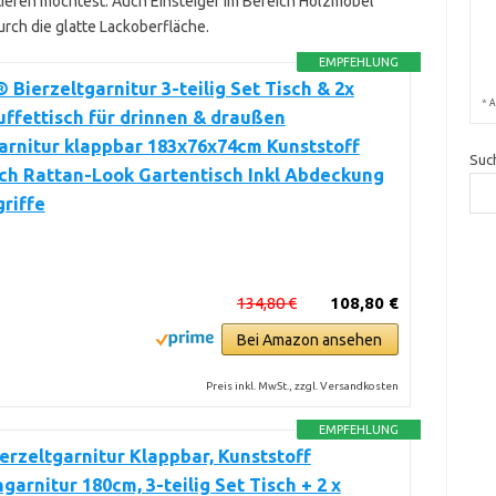
estieren möchtest. Auch Einsteiger im Bereich Holzmöbel
urch die glatte Lackoberfläche.
EMPFEHLUNG
Bierzeltgarnitur 3-teilig Set Tisch & 2x
*
A
uffettisch für drinnen & draußen
arnitur klappbar 183x76x74cm Kunststoff
Suc
ch Rattan-Look Gartentisch Inkl Abdeckung
riffe
134,80 €
108,80 €
Bei Amazon ansehen
Preis inkl. MwSt., zzgl. Versandkosten
EMPFEHLUNG
erzeltgarnitur Klappbar, Kunststoff
hgarnitur 180cm, 3-teilig Set Tisch + 2 x