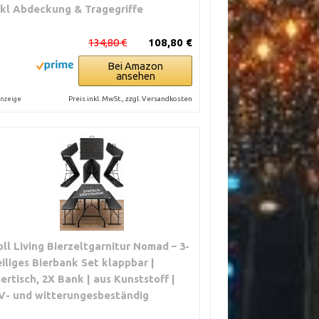
nkl Abdeckung & Tragegriffe
134,80 €
108,80 €
Bei Amazon
ansehen
Preis inkl. MwSt., zzgl. Versandkosten
nzeige
oll Living Bierzeltgarnitur Nomad – 3-
eiliges Bierbank Set klappbar |
iertisch, 2X Bank | aus Kunststoff |
V- und witterungesbeständig