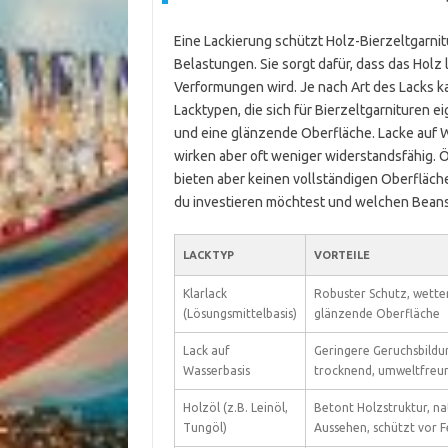
Eine Lackierung schützt Holz-Bierzeltgarni
Belastungen. Sie sorgt dafür, dass das Holz 
Verformungen wird. Je nach Art des Lacks ka
Lacktypen, die sich für Bierzeltgarnituren e
und eine glänzende Oberfläche. Lacke auf W
wirken aber oft weniger widerstandsfähig. Ö
bieten aber keinen vollständigen Oberfläche
du investieren möchtest und welchen Beans
LACKTYP
VORTEILE
Klarlack
Robuster Schutz, wette
(Lösungsmittelbasis)
glänzende Oberfläche
Lack auf
Geringere Geruchsbildun
Wasserbasis
trocknend, umweltfreun
Holzöl (z.B. Leinöl,
Betont Holzstruktur, na
Tungöl)
Aussehen, schützt vor F