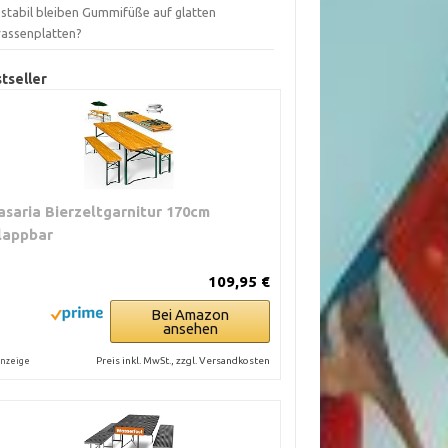
 stabil bleiben Gummifüße auf glatten
rassenplatten?
tseller
asaria Bierzeltgarnitur 170cm
lappbar
109,95 €
Bei Amazon
ansehen
Preis inkl. MwSt., zzgl. Versandkosten
nzeige