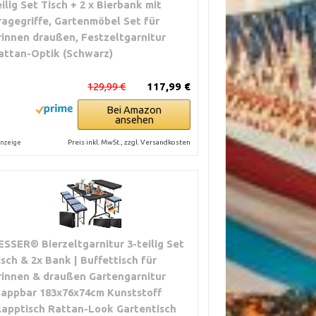
eilig Set Tisch + 2 x Bierbank mit
ragegriffe, Gartenmöbel Set für
rinnen draußen, Festzeltgarnitur
attan-Optik (Schwarz)
129,99 €
117,99 €
Bei Amazon
ansehen
Preis inkl. MwSt., zzgl. Versandkosten
nzeige
ESSER® Bierzeltgarnitur 3-teilig Set
isch & 2x Bank | Buffettisch für
rinnen & draußen Gartengarnitur
lappbar 183x76x74cm Kunststoff
lapptisch Rattan-Look Gartentisch