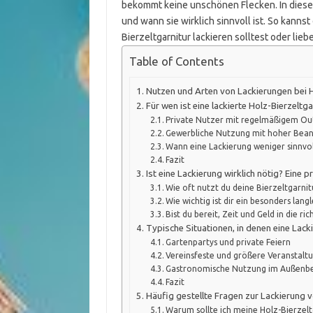
bekommt keine unschönen Flecken. In diesem 
und wann sie wirklich sinnvoll ist. So kannst
Bierzeltgarnitur lackieren solltest oder li
Table of Contents
Nutzen und Arten von Lackierungen bei H
Für wen ist eine lackierte Holz-Bierzeltga
Private Nutzer mit regelmäßigem Ou
Gewerbliche Nutzung mit hoher Bea
Wann eine Lackierung weniger sinnvoll
Fazit
Ist eine Lackierung wirklich nötig? Eine 
Wie oft nutzt du deine Bierzeltgarnit
Wie wichtig ist dir ein besonders lang
Bist du bereit, Zeit und Geld in die ri
Typische Situationen, in denen eine Lack
Gartenpartys und private Feiern
Vereinsfeste und größere Veranstalt
Gastronomische Nutzung im Außenbe
Fazit
Häufig gestellte Fragen zur Lackierung v
Warum sollte ich meine Holz-Bierzelt