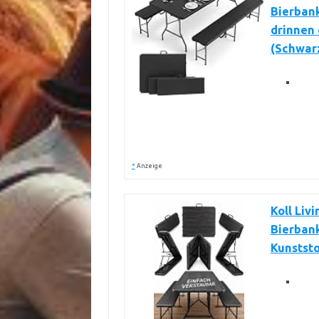
Bierbank
drinnen 
(Schwar
*
Anzeige
Koll Liv
Bierbank
Kunststo