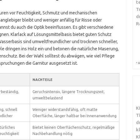
t
T
turen vor Feuchtigkeit, Schmutz und mechanischen
d
langlebiger bleibt und weniger anfällig für Risse oder
R
nnst du auch die Optik beeinflussen. Es gibt verschiedene
ignen. Klarlack auf Lösungsmittelbasis bietet guten Schutz
asserbasis sind umweltfreundlicher und trocknen schneller,
le dringen ins Holz ein und betonen die natürliche Maserung,
nschutz. Bei der Wahl solltest du abwägen, wie viel Pflege
pruchungen die Garnitur ausgesetzt ist.
*
A
NACHTEILE
rbeständig,
Geruchsintensiv, längere Trocknungszeit,
umweltbelastend
K
g, schnell
Weniger widerstandsfähig, oft matte
T
dlicher
Oberfläche, länger haltbar bei Innenanwendung
d
türliches
Bietet keinen Oberflächenschutz, regelmäßige
k
euchtigkeit
Nachbehandlung nötig
K