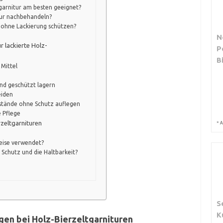
tgarnitur am besten geeignet?
itur nachbehandeln?
h ohne Lackierung schützen?
N
 lackierte Holz-
P
B
 Mittel
nd geschützt lagern
eiden
stände ohne Schutz auflegen
e Pflege
zeltgarnituren
*
A
eise verwendet?
Schutz und die Haltbarkeit?
S
K
gen bei Holz-Bierzeltgarnituren