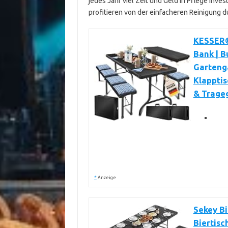
jedes Jahr viel Zeit und Geld in Pflege inv
profitieren von der einfacheren Reinigung d
KESSER® 
Bank | B
Garteng
Klapptis
& Trageg
*
Anzeige
Sekey Bi
Biertisc