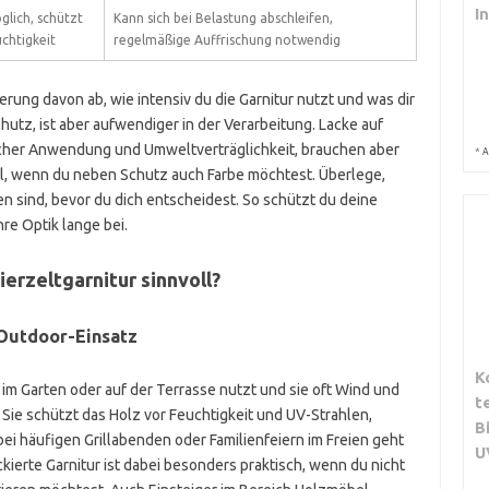
I
glich, schützt
Kann sich bei Belastung abschleifen,
chtigkeit
regelmäßige Auffrischung notwendig
ung davon ab, wie intensiv du die Garnitur nutzt und was dir
Schutz, ist aber aufwendiger in der Verarbeitung. Lacke auf
cher Anwendung und Umweltverträglichkeit, brauchen aber
*
A
al, wenn du neben Schutz auch Farbe möchtest. Überlege,
n sind, bevor du dich entscheidest. So schützt du deine
hre Optik lange bei.
ierzeltgarnitur sinnvoll?
Outdoor-Einsatz
K
im Garten oder auf der Terrasse nutzt und sie oft Wind und
t
 Sie schützt das Holz vor Feuchtigkeit und UV-Strahlen,
B
bei häufigen Grillabenden oder Familienfeiern im Freien geht
U
ckierte Garnitur ist dabei besonders praktisch, wenn du nicht