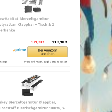
ewHabitat Bierzeltgarnitur
olyrattan Klappbar – Tisch & 2
ierbänke
139,90 €
119,90 €
Bei Amazon
ansehen
Preis inkl. MwSt., zzgl. Versandkosten
nzeige
ekey Bierzeltgarnitur Klappbar,
unststoff Biertischgarnitur 180cm, 3-