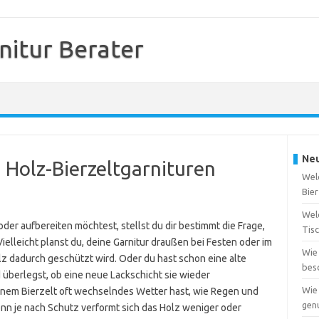
nitur Berater
Neu
i Holz-Bierzeltgarnituren
Welc
Bier
Wel
der aufbereiten möchtest, stellst du dir bestimmt die Frage,
Tis
Vielleicht planst du, deine Garnitur draußen bei Festen oder im
Wie 
lz dadurch geschützt wird. Oder du hast schon eine alte
bes
 überlegst, ob eine neue Lackschicht sie wieder
Wie 
inem Bierzelt oft wechselndes Wetter hast, wie Regen und
gen
enn je nach Schutz verformt sich das Holz weniger oder