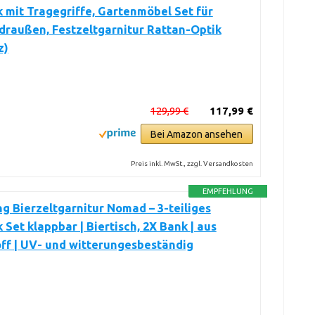
 mit Tragegriffe, Gartenmöbel Set für
draußen, Festzeltgarnitur Rattan-Optik
z)
129,99 €
117,99 €
Bei Amazon ansehen
Preis inkl. MwSt., zzgl. Versandkosten
EMPFEHLUNG
ing Bierzeltgarnitur Nomad – 3-teiliges
 Set klappbar | Biertisch, 2X Bank | aus
ff | UV- und witterungesbeständig