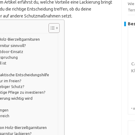
Artikel erfährst du, welche Vorteile eine Lackierung bringt
Wie
 du die richtige Entscheidung treffen, ob du deine
Ter
eber auf andere Schutzmaßnahmen setzt.
Bes
olz-Bierzeltgarnituren
rnitur sinnvoll?
tdoor-Einsatz
nspruchung
C
 ist
K
praktische Entscheidungshilfe
ur im Freien?
lebiger Schutz?
chtige Pflege zu investieren?
ierung wichtig wird
*
A
ungen
reich
on Holz-Bierzeltgarnituren
garnitur lackieren?