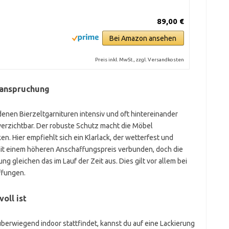
89,00 €
Bei Amazon ansehen
Preis inkl. MwSt., zzgl. Versandkosten
eanspruchung
enen Bierzeltgarnituren intensiv und oft hintereinander
verzichtbar. Der robuste Schutz macht die Möbel
n. Hier empfiehlt sich ein Klarlack, der wetterfest und
g mit einem höheren Anschaffungspreis verbunden, doch die
 gleichen das im Lauf der Zeit aus. Dies gilt vor allem bei
ffungen.
oll ist
erwiegend indoor stattfindet, kannst du auf eine Lackierung