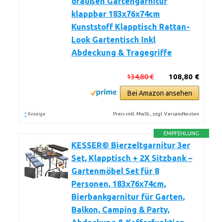
draußen Gartengarnitur
klappbar 183x76x74cm
Kunststoff Klapptisch Rattan-
Look Gartentisch Inkl
Abdeckung & Tragegriffe
134,80 €
108,80 €
Bei Amazon ansehen
*
Preis inkl. MwSt., zzgl. Versandkosten
Anzeige
EMPFEHLUNG
KESSER® Bierzeltgarnitur 3er
Set, Klapptisch + 2X Sitzbank –
Gartenmöbel Set für 8
Personen, 183x76x74cm,
Bierbankgarnitur für Garten,
Balkon, Camping & Party,