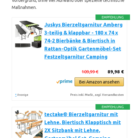
Vordergrund, ohne viel Aufwand oder spezielle technische
Maßnahmen.
EMPFEHLUNG
Juskys Bierzeltgarnitur Amberg
3-teilig & klappbar - 180 x 74 x
74-2 Bierbänke & Biertisch in
Rattan-Optik Gartenmöbel-Set
Festzeltgarnitur Camping
109,99 €
89,98 €
Bei Amazon ansehen
*
Preis inkl. MwSt., zzgl. Versandkosten
Anzeige
EMPFEHLUNG
tectake® Bierzeltgarnitur mit
Lehne, Biertisch Klapptisch mit
2X Sitzbank mit Lehne,