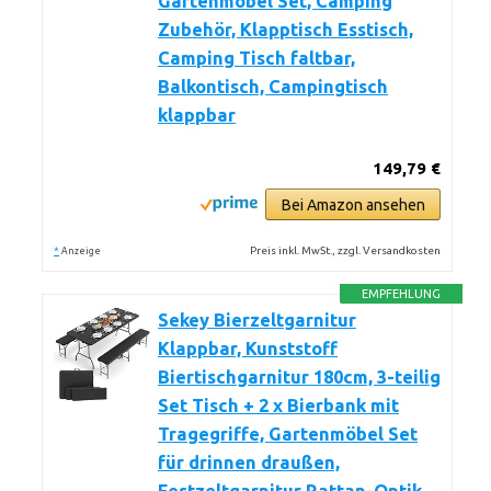
Gartenmöbel Set, Camping
Zubehör, Klapptisch Esstisch,
Camping Tisch faltbar,
Balkontisch, Campingtisch
klappbar
149,79 €
Bei Amazon ansehen
*
Preis inkl. MwSt., zzgl. Versandkosten
Anzeige
EMPFEHLUNG
Sekey Bierzeltgarnitur
Klappbar, Kunststoff
Biertischgarnitur 180cm, 3-teilig
Set Tisch + 2 x Bierbank mit
Tragegriffe, Gartenmöbel Set
für drinnen draußen,