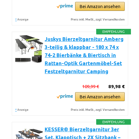
Bei Amazon ansehen
*
Preis inkl. MwSt., zzgl. Versandkosten
Anzeige
EMPFEHLUNG
Juskys Bierzeltgarnitur Amberg
3-teilig & klappbar - 180 x 74 x
74-2 Bierbänke & Biertisch in
Rattan-Optik Gartenmöbel-Set
Festzeltgarnitur Camping
109,99 €
89,98 €
Bei Amazon ansehen
*
Preis inkl. MwSt., zzgl. Versandkosten
Anzeige
EMPFEHLUNG
KESSER® Bierzeltgarnitur 3er
Set, Klapptisch + 2X Sitzbank –