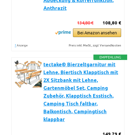
Abdeckung & Kofferfunktion,
Anthrazit
134,80 €
108,80 €
Bei Amazon ansehen
*
Preis inkl. MwSt., zzgl. Versandkosten
Anzeige
EMPFEHLUNG
tectake® Bierzeltgarnitur mit
Lehne, Biertisch Klapptisch mit
2X Sitzbank mit Lehne,
Gartenmöbel Set, Camping
Zubehör, Klapptisch Esstisch,
Camping Tisch faltbar,
Balkontisch, Campingtisch
klappbar
149,79 €