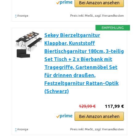
Bei Amazon ansehen
*
Preis inkl. MwSt., zzgl. Versandkosten
Anzeige
EMPFEHLUNG
Sekey Bierzeltgarnitur
Klappbar, Kunststoff
Biertischgarnitur 180cm, 3-teilig
Set Tisch + 2 x Bierbank mit
Tragegriffe, Gartenmöbel Set
für drinnen draußen,
Festzeltgarnitur Rattan-Optik
(Schwarz)
129,99 €
117,99 €
Bei Amazon ansehen
*
Preis inkl. MwSt., zzgl. Versandkosten
Anzeige