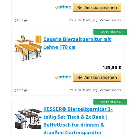
Bei Amazon ansehen
*
Preis inkl. MwSt., zzgl. Versandkosten
Anzeige
EMPFEHLUNG
Casaria Bierzeltgarnitur mit
Lehne 170 cm
159,95 €
Bei Amazon ansehen
*
Preis inkl. MwSt., zzgl. Versandkosten
Anzeige
EMPFEHLUNG
KESSER® Bierzeltgarnitur 3-
teilig Set Tisch & 2x Bank |
Buffettisch für drinnen &
draußen Gartengarnitur