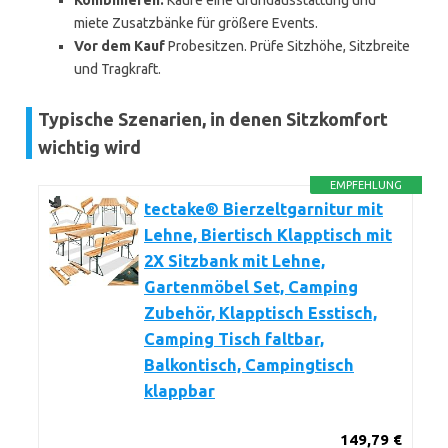
Kombinieren:
Kaufe eine Grundausstattung und
miete Zusatzbänke für größere Events.
Vor dem Kauf
Probesitzen. Prüfe Sitzhöhe, Sitzbreite
und Tragkraft.
Typische Szenarien, in denen Sitzkomfort
wichtig wird
EMPFEHLUNG
tectake® Bierzeltgarnitur mit
Lehne, Biertisch Klapptisch mit
2X Sitzbank mit Lehne,
Gartenmöbel Set, Camping
Zubehör, Klapptisch Esstisch,
Camping Tisch faltbar,
Balkontisch, Campingtisch
klappbar
149,79 €