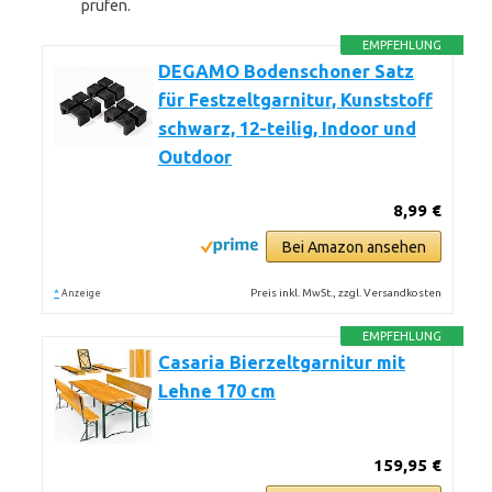
prüfen.
EMPFEHLUNG
DEGAMO Bodenschoner Satz
für Festzeltgarnitur, Kunststoff
schwarz, 12-teilig, Indoor und
Outdoor
8,99 €
Bei Amazon ansehen
*
Preis inkl. MwSt., zzgl. Versandkosten
Anzeige
EMPFEHLUNG
Casaria Bierzeltgarnitur mit
Lehne 170 cm
159,95 €