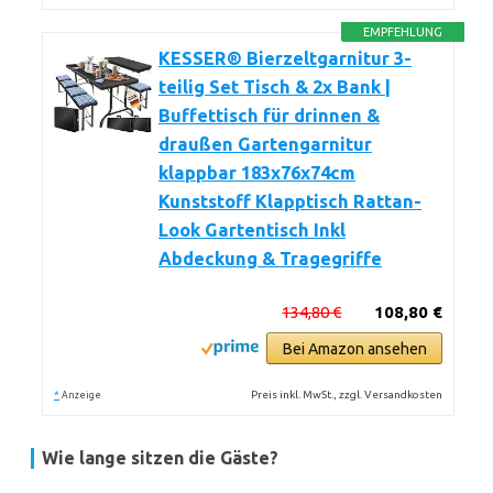
EMPFEHLUNG
KESSER® Bierzeltgarnitur 3-
teilig Set Tisch & 2x Bank |
Buffettisch für drinnen &
draußen Gartengarnitur
klappbar 183x76x74cm
Kunststoff Klapptisch Rattan-
Look Gartentisch Inkl
Abdeckung & Tragegriffe
134,80 €
108,80 €
Bei Amazon ansehen
*
Preis inkl. MwSt., zzgl. Versandkosten
Anzeige
Wie lange sitzen die Gäste?