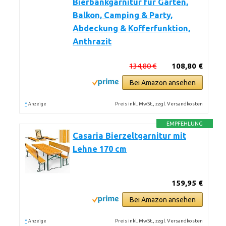
Bierbankgarnitur für Garten,
Balkon, Camping & Party,
Abdeckung & Kofferfunktion,
Anthrazit
134,80 €
108,80 €
Bei Amazon ansehen
*
Preis inkl. MwSt., zzgl. Versandkosten
Anzeige
EMPFEHLUNG
Casaria Bierzeltgarnitur mit
Lehne 170 cm
159,95 €
Bei Amazon ansehen
*
Preis inkl. MwSt., zzgl. Versandkosten
Anzeige